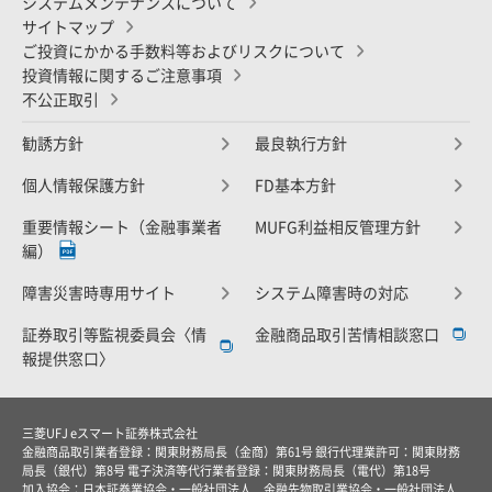
システムメンテナンスについて
サイトマップ
ご投資にかかる手数料等およびリスクについて
投資情報に関するご注意事項
不公正取引
勧誘方針
最良執行方針
個人情報保護方針
FD基本方針
重要情報シート（金融事業者
MUFG利益相反管理方針
編）
障害災害時専用サイト
システム障害時の対応
証券取引等監視委員会〈情
金融商品取引苦情相談窓口
報提供窓口〉
三菱UFJ eスマート証券株式会社
金融商品取引業者登録：関東財務局長（金商）第61号 銀行代理業許可：関東財務
局長（銀代）第8号 電子決済等代行業者登録：関東財務局長（電代）第18号
加入協会：日本証券業協会・一般社団法人 金融先物取引業協会・一般社団法人