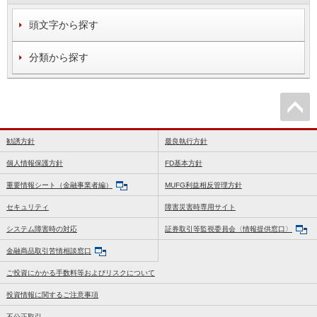
頭文字から探す
分類から探す
勧誘方針
最良執行方針
個人情報保護方針
FD基本方針
重要情報シート（金融事業者編）
MUFG利益相反管理方針
セキュリティ
障害災害時専用サイト
システム障害時の対応
証券取引等監視委員会〈情報提供窓口〉
金融商品取引苦情相談窓口
ご投資にかかる手数料等およびリスクについて
投資情報に関するご注意事項
不公正取引