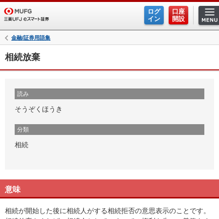
ログ
口座
イン
開設
金融/証券用語集
相続放棄
読み
そうぞくほうき
分類
相続
意味
相続が開始した後に相続人がする相続拒否の意思表示のことです。