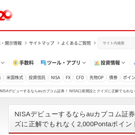
業・開示情報
サイトマップ
よくあるご質問
手数料
ツール・アプリ
投資情報
株
米国株式
投資信託
NISA
FX
CFD
先物OP
債券
ポイ
NISAデビューするならauカブコム証券！ NISA口座開設とクイズに正解でもれなく2
NISAデビューするならauカブコム証券
ズに正解でもれなく2,000Pontaポ