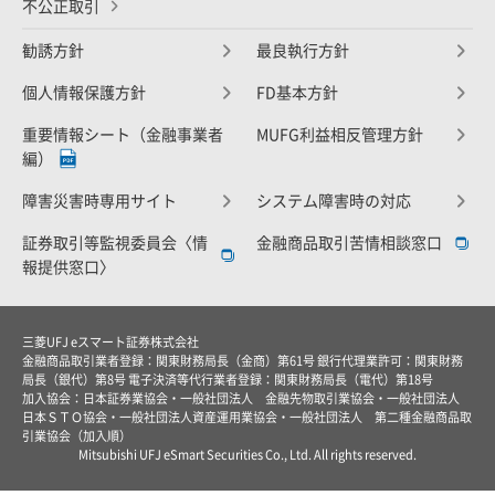
不公正取引
勧誘方針
最良執行方針
個人情報保護方針
FD基本方針
重要情報シート（金融事業者
MUFG利益相反管理方針
編）
障害災害時専用サイト
システム障害時の対応
証券取引等監視委員会〈情
金融商品取引苦情相談窓口
報提供窓口〉
三菱UFJ eスマート証券株式会社
金融商品取引業者登録：関東財務局長（金商）第61号 銀行代理業許可：関東財務
局長（銀代）第8号 電子決済等代行業者登録：関東財務局長（電代）第18号
加入協会：日本証券業協会・一般社団法人 金融先物取引業協会・一般社団法人
日本ＳＴＯ協会・一般社団法人資産運用業協会・一般社団法人 第二種金融商品取
引業協会（加入順）
Mitsubishi UFJ eSmart Securities Co., Ltd. All rights reserved.