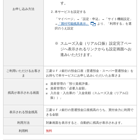
す。
お申し込み方法
本サービスを設定する
「マイページ」→「設定・申込」→「サイト機能設定」
→
「買付可能残高表示」
より、「利用する」を選
択のうえ設定
※
スムーズ入金（リアル口振）設定完了ペー
ジへ表示されるリンクからも設定画面へお
進みいただけます。
ご利用いただけるお客さ
三菱ＵＦＪ銀行の預金口座（普通預金・スーパー普通預金）を
ま
お持ちで本サービスにお申し込みいただいたお客さま
資産管理の「預り資産評価」
資産管理の「必要入金額」
残高が表示される画面
入出金・入出庫の「入金依頼（スムーズ入金（リアル口
振））」
三菱ＵＦＪ銀行の普通預金口座残高のうち、買付余力に利用で
表示される預金残高
きる金額
利用方法
対象画面を表示すると、自動的に残高が表示されます。
利用料
無料