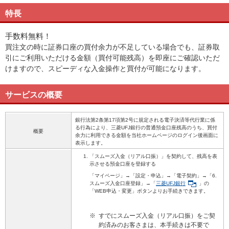
特長
手数料無料！
買注文の時に証券口座の買付余力が不足している場合でも、証券取
引にご利用いただける金額（買付可能残高）を即座にご確認いただ
けますので、スピーディな入金操作と買付が可能になります。
サービスの概要
銀行法第2条第17項第2号に規定される電子決済等代行業に係
る行為により、三菱UFJ銀行の普通預金口座残高のうち、買付
概要
余力に利用できる金額を当社ホームページのログイン後画面に
表示します。
「スムーズ入金（リアル口振）」を契約して、残高を表
示させる預金口座を登録する
「マイページ」→「設定・申込」→「電子契約」→「6.
スムーズ入金口座登録」→「
三菱UFJ銀行
」の
「WEB申込・変更」ボタンよりお手続きできます。
※
すでにスムーズ入金（リアル口振）をご契
約済みのお客さまは、本手続きは不要で