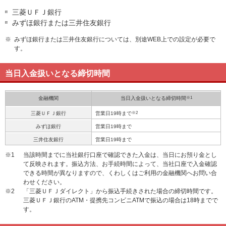
三菱ＵＦＪ銀行
みずほ銀行または三井住友銀行
※
みずほ銀行または三井住友銀行については、別途WEB上での設定が必要で
す。
当日入金扱いとなる締切時間
※1
金融機関
当日入金扱いとなる締切時間
※2
三菱ＵＦＪ銀行
営業日19時まで
みずほ銀行
営業日19時まで
三井住友銀行
営業日19時まで
※1
当該時間までに当社銀行口座で確認できた入金は、当日にお預り金とし
て反映されます。振込方法、お手続時間によって、当社口座で入金確認
できる時間が異なりますので、くわしくはご利用の金融機関へお問い合
わせください。
※2
「三菱ＵＦＪダイレクト」から振込手続きされた場合の締切時間です。
三菱ＵＦＪ銀行のATM・提携先コンビニATMで振込の場合は18時までで
す。