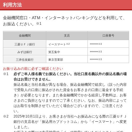
利用方法
金融機関窓口・ATM・インターネットバンキングなどを利用して、
お振込ください。
※1
金融機関
支店
口座番号
※2
※3
三菱ＵＦＪ銀行
イースマート
*******
※3
みずほ銀行
第五集中
*******
※3
三井住友銀行
東京営業部
*******
お振り込みの前に必ずご確認ください
※1
必ずご本人様名義でお振込ください。当社口座名義以外の振込名義の場
合はお受けできません。
振込名義と当社名義が異なる場合、振込金融機関で組戻し（誤った内容
で受取人の口座に振込がされた資金をお客さまの口座に返金する手続
き）が必要となります。また各金融機関でかかる組戻し手数料は、お客
さまのご負担となりますのでご了承ください。なお、振込内容によって
はお取引を制限させていただく場合がございますので、ご注意くださ
い。
※2
2025年10月1日より、お客さまが当社へお振込みになる際の三菱ＵＦＪ
銀行の支店名が「振込用カブドットコム」から「イースマート」へ変更
しました。