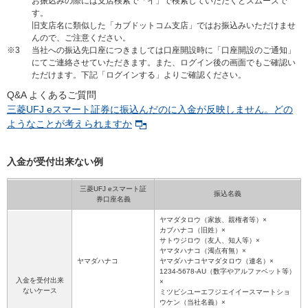
お振込みの際には支店検索で「イ」で検索していただくとスムーズで
す。
旧支店名に類似した「カブドットコム支店」ではお振込みいただけませ
んので、ご注意ください。
※3
当社への振込先口座につきましては口座開設時に「口座開設のご通知」
にてご連絡させていただきます。また、ログイン後の画面でもご確認い
ただけます。下記「ログインする」よりご確認ください。
Q&A よくあるご質問
三菱UFJ eスマート証券に振込んだのに入金が反映しません。どの
ようなことが考えられますか
入金が受付出来ない例
三菱UFJ eスマート証
振込名義
券口座名義
ヤマダタロウ（家族、親権者等）×
カブハナコ（旧姓）×
サトウジロウ（友人、知人等）×
ヤマタハナコ（濁点有無）×
ヤマダハナコ
ヤマダハナコヤマダタロウ（連名）×
1234-5678-AU（数字やアルファベット等）
入金を受付出来
×
ないケース
ミツビシユーエフジエイイースマートショ
ウケン（当社名義）×