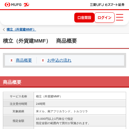
口座開設
ログイン
積立（外貨建MMF）
積立（外貨建MMF） 商品概要
商品概要
お申込の流れ
商品概要
サービス名称
積立（外貨建MMF）
注文受付時間
24時間
対象銘柄
米ドル、南アフリカランド、トルコリラ
10,000円以上1円単位で指定
指定金額
指定金額の範囲内で買付が実施されます。