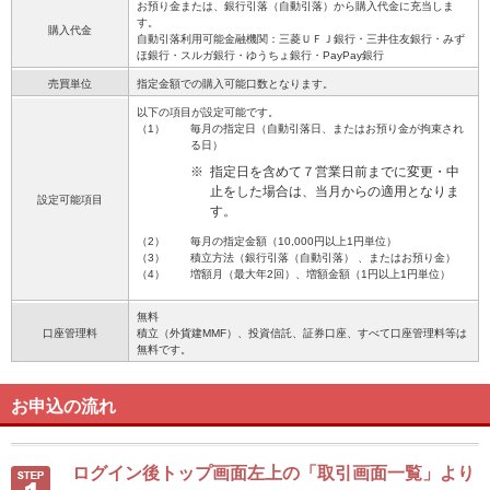
お預り金または、銀行引落（自動引落）から購入代金に充当しま
す。
購入代金
自動引落利用可能金融機関：三菱ＵＦＪ銀行・三井住友銀行・みず
ほ銀行・スルガ銀行・ゆうちょ銀行・PayPay銀行
売買単位
指定金額での購入可能口数となります。
以下の項目が設定可能です。
（1）
毎月の指定日（自動引落日、またはお預り金が拘束され
る日）
※
指定日を含めて７営業日前までに変更・中
止をした場合は、当月からの適用となりま
設定可能項目
す。
（2）
毎月の指定金額（10,000円以上1円単位）
（3）
積立方法（銀行引落（自動引落） 、またはお預り金）
（4）
増額月（最大年2回）、増額金額（1円以上1円単位）
無料
口座管理料
積立（外貨建MMF）、投資信託、証券口座、すべて口座管理料等は
無料です。
お申込の流れ
ログイン後トップ画面左上の「取引画面一覧」より