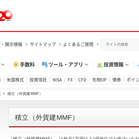
業・開示情報
サイトマップ
よくあるご質問
手数料
ツール・アプリ
投資情報
株
米国株式
投資信託
NISA
FX
CFD
先物OP
債券
ポイ
F
>
積立（外貨建MMF）
積立（外貨建MMF）
「積立（外貨建MMF）」は毎月1万円以上1円単位でお申込いた