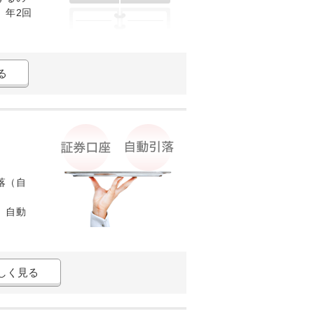
、年2回
る
落（自
、自動
しく見る