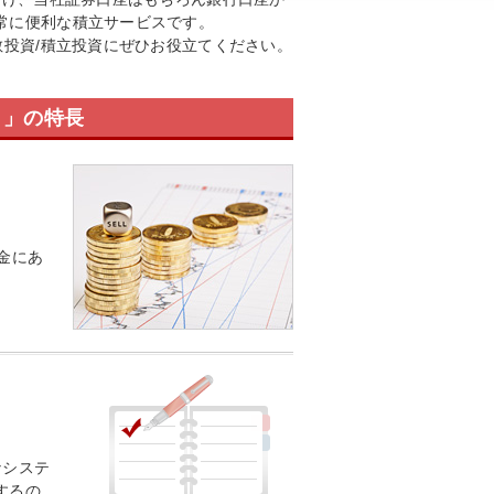
常に便利な積立サービスです。
散投資/積立投資にぜひお役立てください。
）」の特長
金にあ
なシステ
するの