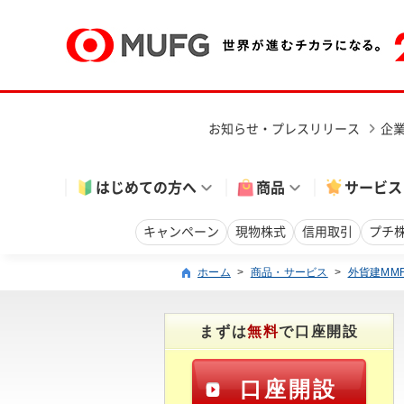
お知らせ・プレスリリース
企
はじめての方へ
商品
サービス
キャンペーン
現物株式
信用取引
プチ
ホーム
>
商品・サービス
>
外貨建MM
まずは
無料
で口座開設
口座開設