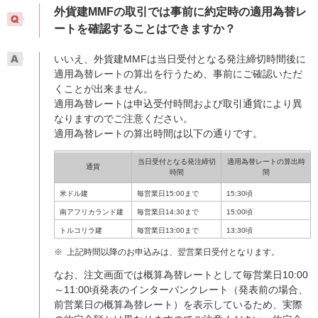
外貨建MMFの取引では事前に約定時の適用為替レ
ートを確認することはできますか？
いいえ、外貨建MMFは当日受付となる発注締切時間後に
適用為替レートの算出を行うため、事前にご確認いただ
くことが出来ません。
適用為替レートは申込受付時間および取引通貨により異
なりますのでご注意ください。
適用為替レートの算出時間は以下の通りです。
当日受付となる発注締切
適用為替レートの算出時
通貨
時間
間
米ドル建
毎営業日15:00まで
15:30頃
南アフリカランド建
毎営業日14:30まで
15:00頃
トルコリラ建
毎営業日13:00まで
13:30頃
※
上記時間以降のお申込みは、翌営業日受付となります。
なお、注文画面では概算為替レートとして毎営業日10:00
～11:00頃発表のインターバンクレート（発表前の場合、
前営業日の概算為替レート）を表示しているため、実際