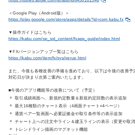
https://itunes.apple.com/jp/app/id6450101346
＜Google Play（Android版）＞
https://play.google.com/store/apps/details?id=com.kabu.fx
▼操作ガイドはこちら
https://kabu.com/sp_ssl_content/fxapp_guide/index.html
▼FXバージョンアップ一覧はこちら
https://kabu.com/item/fx/sys/verup.html
また、今後も各種改善の準備を進めており、以下は今後の改善予
対応日が決まり次第ご案内いたします。
■今後のアプリ機能等の改善について（予定）
取引成績画面へ、新規約定数量＆新規約定回数の表示追加
最大16種類のチャート表示（4画面チャート×4ページ）
通貨ペア一覧画面へ必要証拠金や取引条件等の表示追加
チャート上への注文中ライン＆建玉ラインの表示（変更や取
トレンドライン描画のマグネット機能