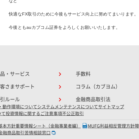
など
快適なFX取引のために今後もサービス向上に努めてまいります。
今後ともauカブコム証券をよろしくお願いいたします。
品・サービス
手数料
客さまサポート
コラム（カブヨム）
引ルール
金融商品取引法
・動作環境について
システムメンテナンスについて
サイトマップ
いて
投資情報に関するご注意事項
不公正取引
D基本方針
重要情報シート（金融事業者編）
MUFG利益相反管理方針
金融商品取引苦情相談窓口