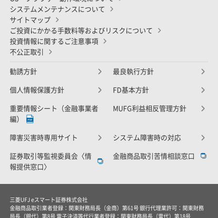
システムメンテナンスについて
サイトマップ
ご投資にかかる手数料等およびリスクについて
投資情報に関するご注意事項
不公正取引
勧誘方針
最良執行方針
個人情報保護方針
FD基本方針
重要情報シート（金融事業者
MUFG利益相反管理方針
編）
障害災害時専用サイト
システム障害時の対応
証券取引等監視委員会〈情
金融商品取引苦情相談窓口
報提供窓口〉
三菱UFJ eスマート証券株式会社
金融商品取引業者登録：関東財務局長（金商）第61号 銀行代理業許可：関東財務
局長（銀代）第8号 電子決済等代行業者登録：関東財務局長（電代）第18号