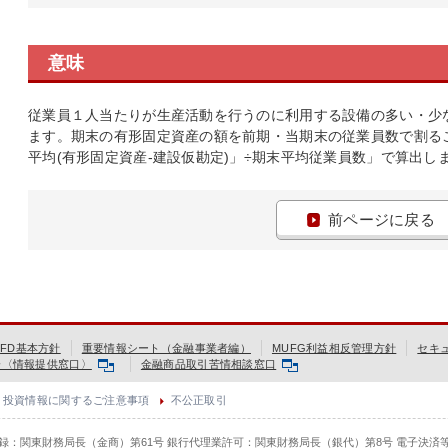
意味
従業員１人当たりが生産活動を行うのに利用する設備の多い・少
ます。期末の有形固定資産の額を前期・当期末の従業員数で割る
平均(有形固定資産-建設仮勘定)」÷期末平均従業員数」で算出し
前ページに戻る
FD基本方針
重要情報シート（金融事業者編）
MUFG利益相反管理方針
セキ
会〈情報提供窓口〉
金融商品取引苦情相談窓口
投資情報に関するご注意事項
不公正取引
登録：関東財務局長（金商）第61号 銀行代理業許可：関東財務局長（銀代）第8号 電子決済