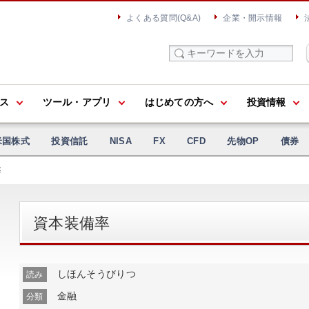
よくある質問(Q&A)
企業・開示情報
ス
ツール・アプリ
はじめての方へ
投資情報
米国株式
投資信託
NISA
FX
CFD
先物OP
債券
率
資本装備率
しほんそうびりつ
読み
金融
分類