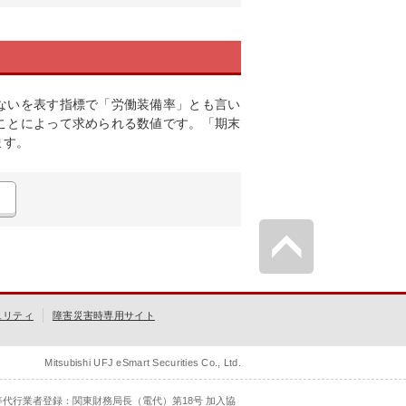
ないを表す指標で「労働装備率」とも言い
ことによって求められる数値です。「期末
ます。
ュリティ
障害災害時専用サイト
Mitsubishi UFJ eSmart Securities Co., Ltd.
等代行業者登録：関東財務局長（電代）第18号 加入協