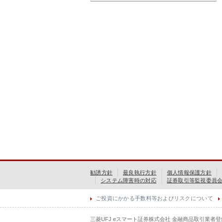
勧誘方針
最良執行方針
個人情報保護方針
システム障害時の対応
証券取引等監視委員
ご投資にかかる手数料等およびリスクについて
三菱UFJ eスマート証券株式会社 金融商品取引業者