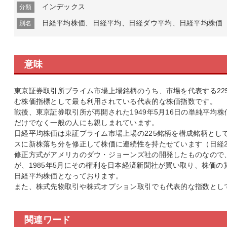
インデックス
分類
日経平均株価、日経平均、日経ダウ平均、日経平均株価
別名
意味
東京証券取引所プライム市場上場銘柄のうち、市場を代表する22
む株価指標として最も利用されている代表的な株価指数です。
戦後、東京証券取引所が再開された1949年5月16日の単純平均株
だけでなく一般の人にも親しまれています。
日経平均株価は東証プライム市場上場の225銘柄を構成銘柄とし
スに新株落ち分を修正して株価に連続性を持たせています（日経22
修正方式がアメリカのダウ・ジョーンズ社の開発したものなので
が、1985年5月にその権利を日本経済新聞社が買い取り、株価
日経平均株価となっております。
また、株式先物取引や株式オプション取引でも代表的な指数とし
関連ワード