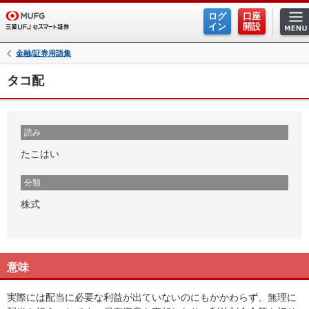
ログ
口座
イン
開設
金融/証券用語集
タコ配
読み
たこはい
分類
株式
意味
実際には配当に必要な利益が出ていないのにもかかわらず、無理に