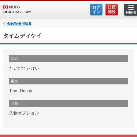
ログ
口座
イン
開設
金融/証券用語集
タイムディケイ
読み
たいむでぃけい
英文
Time Decay
分類
先物オプション