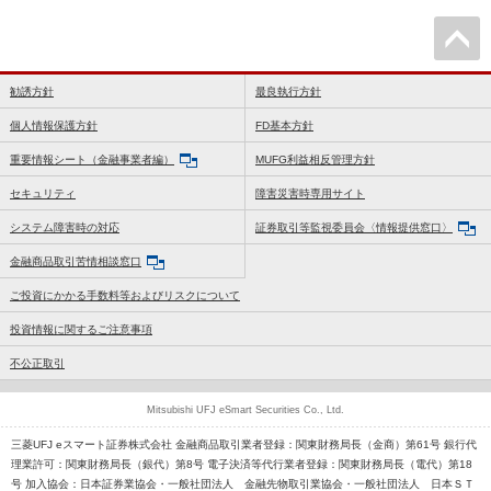
勧誘方針
最良執行方針
個人情報保護方針
FD基本方針
重要情報シート（金融事業者編）
MUFG利益相反管理方針
セキュリティ
障害災害時専用サイト
システム障害時の対応
証券取引等監視委員会〈情報提供窓口〉
金融商品取引苦情相談窓口
ご投資にかかる手数料等およびリスクについて
投資情報に関するご注意事項
不公正取引
Mitsubishi UFJ eSmart Securities Co., Ltd.
三菱UFJ eスマート証券株式会社 金融商品取引業者登録：関東財務局長（金商）第61号 銀行代
理業許可：関東財務局長（銀代）第8号 電子決済等代行業者登録：関東財務局長（電代）第18
号 加入協会：日本証券業協会・一般社団法人 金融先物取引業協会・一般社団法人 日本ＳＴ