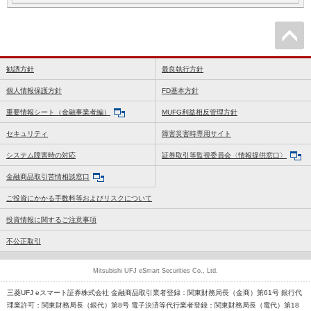
勧誘方針
最良執行方針
個人情報保護方針
FD基本方針
重要情報シート（金融事業者編）
MUFG利益相反管理方針
セキュリティ
障害災害時専用サイト
システム障害時の対応
証券取引等監視委員会〈情報提供窓口〉
金融商品取引苦情相談窓口
ご投資にかかる手数料等およびリスクについて
投資情報に関するご注意事項
不公正取引
Mitsubishi UFJ eSmart Securities Co., Ltd.
三菱UFJ eスマート証券株式会社 金融商品取引業者登録：関東財務局長（金商）第61号 銀行代
理業許可：関東財務局長（銀代）第8号 電子決済等代行業者登録：関東財務局長（電代）第18