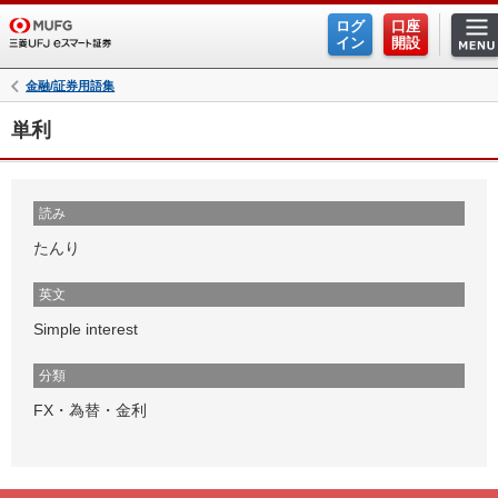
ログ
口座
イン
開設
金融/証券用語集
単利
読み
たんり
英文
Simple interest
分類
FX・為替・金利