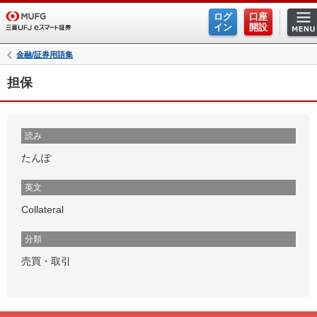
ログ
口座
イン
開設
金融/証券用語集
担保
読み
たんぽ
英文
Collateral
分類
売買・取引