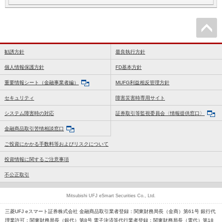
勧誘方針
最良執行方針
個人情報保護方針
FD基本方針
重要情報シート（金融事業者編）
MUFG利益相反管理方針
セキュリティ
障害災害時専用サイト
システム障害時の対応
証券取引等監視委員会〈情報提供窓口〉
金融商品取引苦情相談窓口
ご投資にかかる手数料等およびリスクについて
投資情報に関するご注意事項
不公正取引
Mitsubishi UFJ eSmart Securities Co., Ltd.
三菱UFJ eスマート証券株式会社 金融商品取引業者登録：関東財務局長（金商）第61号 銀行代
理業許可：関東財務局長（銀代）第8号 電子決済等代行業者登録：関東財務局長（電代）第18