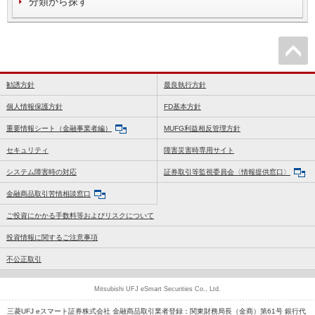
分類から探す
勧誘方針
最良執行方針
個人情報保護方針
FD基本方針
重要情報シート（金融事業者編）
MUFG利益相反管理方針
セキュリティ
障害災害時専用サイト
システム障害時の対応
証券取引等監視委員会〈情報提供窓口〉
金融商品取引苦情相談窓口
ご投資にかかる手数料等およびリスクについて
投資情報に関するご注意事項
不公正取引
Mitsubishi UFJ eSmart Securities Co., Ltd.
三菱UFJ eスマート証券株式会社 金融商品取引業者登録：関東財務局長（金商）第61号 銀行代