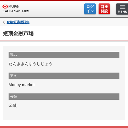
ログ
口座
イン
開設
金融/証券用語集
短期金融市場
読み
たんききんゆうしじょう
英文
Money market
分類
金融