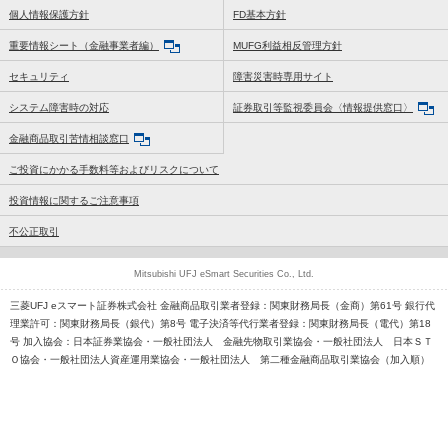
個人情報保護方針
FD基本方針
重要情報シート（金融事業者編）
MUFG利益相反管理方針
セキュリティ
障害災害時専用サイト
システム障害時の対応
証券取引等監視委員会〈情報提供窓口〉
金融商品取引苦情相談窓口
ご投資にかかる手数料等およびリスクについて
投資情報に関するご注意事項
不公正取引
Mitsubishi UFJ eSmart Securities Co., Ltd.
三菱UFJ eスマート証券株式会社 金融商品取引業者登録：関東財務局長（金商）第61号 銀行代
理業許可：関東財務局長（銀代）第8号 電子決済等代行業者登録：関東財務局長（電代）第18
号 加入協会：日本証券業協会・一般社団法人 金融先物取引業協会・一般社団法人 日本ＳＴ
Ｏ協会・一般社団法人資産運用業協会・一般社団法人 第二種金融商品取引業協会（加入順）