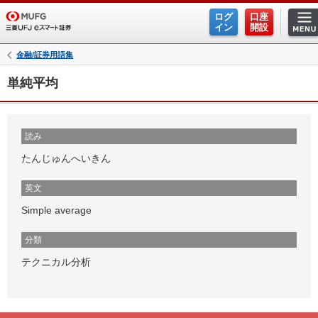
ログ
口座
イン
開設
金融/証券用語集
単純平均
読み
たんじゅんへいきん
英文
Simple average
分類
テクニカル分析