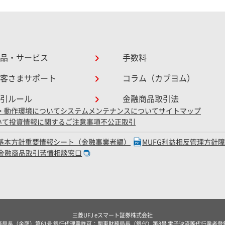
品・サービス
手数料
客さまサポート
コラム（カブヨム）
引ルール
金融商品取引法
・動作環境について
システムメンテナンスについて
サイトマップ
いて
投資情報に関するご注意事項
不公正取引
D基本方針
重要情報シート（金融事業者編）
MUFG利益相反管理方針
金融商品取引苦情相談窓口
三菱UFJ eスマート証券株式会社
局長（金商）第61号 銀行代理業許可：関東財務局長（銀代）第8号 電子決済等代行業者登