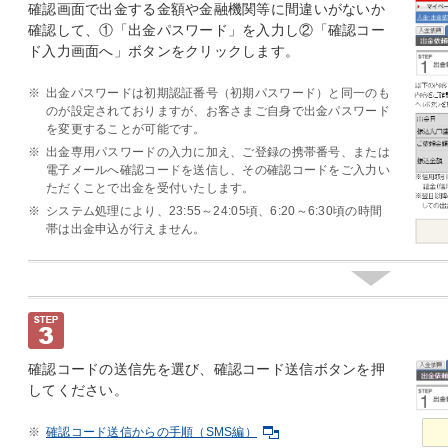
確認画面で出金する金額や金融機関等に間違いがないか
確認して、①「出金パスワード」を入力し②「確認コー
ド入力画面へ」ボタンをクリックします。
※
出金パスワードは初期認証番号（初期パスワード）と同一のも
のが設定されておりますが、お客さまご自身で出金パスワード
を変更することが可能です。
※
出金専用パスワードの入力に加え、ご登録の携帯番号、または
電子メールへ確認コードを送信し、その確認コードをご入力い
ただくことで出金を受付いたします。
※
システム処理により、23:55～24:05頃、6:20～6:30頃の時間
帯は出金申込が行えません。
確認コードの送信先を選び、確認コード送信ボタンを押
してください。
※
確認コード送信からの手順（SMS編）