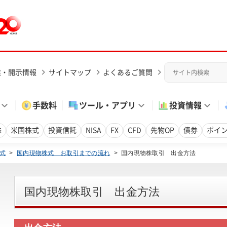
業・開示情報
サイトマップ
よくあるご質問
手数料
ツール・アプリ
投資情報
株
米国株式
投資信託
NISA
FX
CFD
先物OP
債券
ポイ
式
>
国内現物株式 お取引までの流れ
>
国内現物株取引 出金方法
国内現物株取引 出金方法