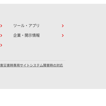
ツール・アプリ
企業・開示情報
障害災害時専用サイト
システム障害時の対応
録：関東財務局長（電代）第18号