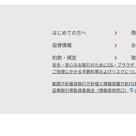
はじめての方へ
商
投資情報
お
約款・規定
取
安全・安心なお取引のために
OS・ブラウザ
ご投資にかかる手数料等およびリスクにつ
勧誘方針
最良執行方針
個人情報保護方針
F
証券取引等監視委員会〈情報提供窓口〉
金融商品取引業者登録：関東財務