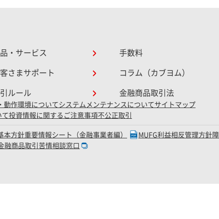
品・サービス
手数料
客さまサポート
コラム（カブヨム）
引ルール
金融商品取引法
・動作環境について
システムメンテナンスについて
サイトマップ
いて
投資情報に関するご注意事項
不公正取引
D基本方針
重要情報シート（金融事業者編）
MUFG利益相反管理方針
金融商品取引苦情相談窓口
三菱UFJ eスマート証券株式会社
局長（金商）第61号 銀行代理業許可：関東財務局長（銀代）第8号 電子決済等代行業者登