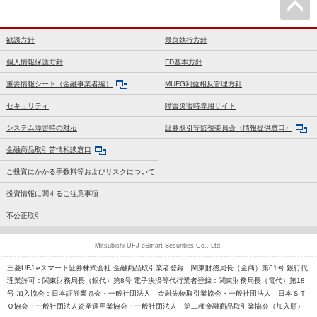
勧誘方針
最良執行方針
個人情報保護方針
FD基本方針
重要情報シート（金融事業者編）
MUFG利益相反管理方針
セキュリティ
障害災害時専用サイト
システム障害時の対応
証券取引等監視委員会〈情報提供窓口〉
金融商品取引苦情相談窓口
ご投資にかかる手数料等およびリスクについて
投資情報に関するご注意事項
不公正取引
Mitsubishi UFJ eSmart Securities Co., Ltd.
三菱UFJ eスマート証券株式会社 金融商品取引業者登録：関東財務局長（金商）第61号 銀行代
理業許可：関東財務局長（銀代）第8号 電子決済等代行業者登録：関東財務局長（電代）第18
号 加入協会：日本証券業協会・一般社団法人 金融先物取引業協会・一般社団法人 日本ＳＴ
Ｏ協会・一般社団法人資産運用業協会・一般社団法人 第二種金融商品取引業協会（加入順）