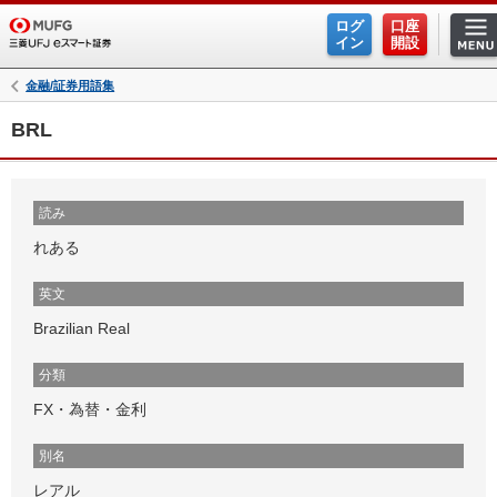
ログ
口座
イン
開設
金融/証券用語集
BRL
読み
れある
英文
Brazilian Real
分類
FX・為替・金利
別名
レアル