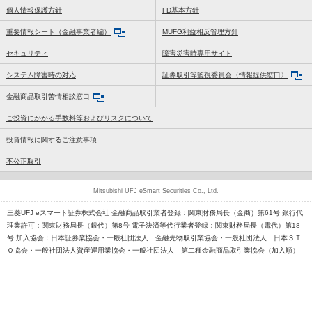
個人情報保護方針
FD基本方針
重要情報シート（金融事業者編）
MUFG利益相反管理方針
セキュリティ
障害災害時専用サイト
システム障害時の対応
証券取引等監視委員会〈情報提供窓口〉
金融商品取引苦情相談窓口
ご投資にかかる手数料等およびリスクについて
投資情報に関するご注意事項
不公正取引
Mitsubishi UFJ eSmart Securities Co., Ltd.
三菱UFJ eスマート証券株式会社 金融商品取引業者登録：関東財務局長（金商）第61号 銀行代
理業許可：関東財務局長（銀代）第8号 電子決済等代行業者登録：関東財務局長（電代）第18
号 加入協会：日本証券業協会・一般社団法人 金融先物取引業協会・一般社団法人 日本ＳＴ
Ｏ協会・一般社団法人資産運用業協会・一般社団法人 第二種金融商品取引業協会（加入順）