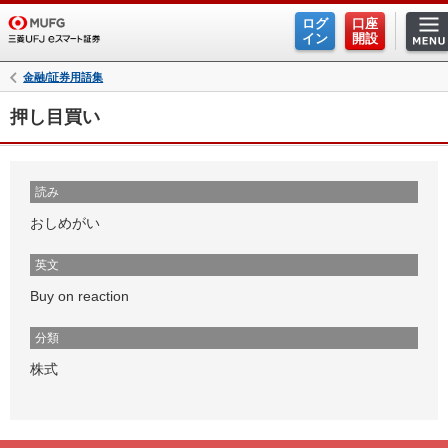
ログ
口座
イン
開設
金融/証券用語集
押し目買い
読み
おしめがい
英文
Buy on reaction
分類
株式