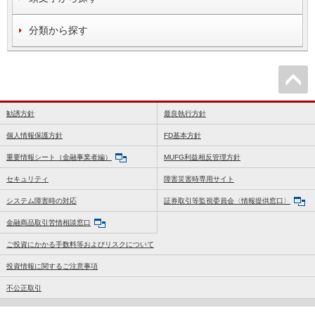
分類から探す
勧誘方針
最良執行方針
個人情報保護方針
FD基本方針
重要情報シート（金融事業者編）
MUFG利益相反管理方針
セキュリティ
障害災害時専用サイト
システム障害時の対応
証券取引等監視委員会〈情報提供窓口〉
金融商品取引苦情相談窓口
ご投資にかかる手数料等およびリスクについて
投資情報に関するご注意事項
不公正取引