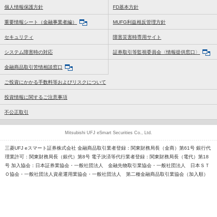
個人情報保護方針
FD基本方針
重要情報シート（金融事業者編）
MUFG利益相反管理方針
セキュリティ
障害災害時専用サイト
システム障害時の対応
証券取引等監視委員会〈情報提供窓口〉
金融商品取引苦情相談窓口
ご投資にかかる手数料等およびリスクについて
投資情報に関するご注意事項
不公正取引
Mitsubishi UFJ eSmart Securities Co., Ltd.
三菱UFJ eスマート証券株式会社 金融商品取引業者登録：関東財務局長（金商）第61号 銀行代
理業許可：関東財務局長（銀代）第8号 電子決済等代行業者登録：関東財務局長（電代）第18
号 加入協会：日本証券業協会・一般社団法人 金融先物取引業協会・一般社団法人 日本ＳＴ
Ｏ協会・一般社団法人資産運用業協会・一般社団法人 第二種金融商品取引業協会（加入順）