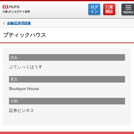
ログ
口座
イン
開設
金融/証券用語集
ブティックハウス
読み
ぶてぃっくはうす
英文
Boutique House
分類
証券ビジネス