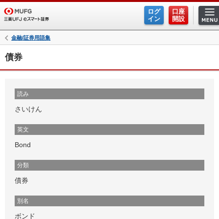
ログ
口座
イン
開設
金融/証券用語集
債券
読み
さいけん
英文
Bond
分類
債券
別名
ボンド