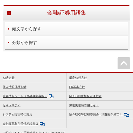
金融/証券用語集
頭文字から探す
分類から探す
勧誘方針
最良執行方針
個人情報保護方針
FD基本方針
重要情報シート（金融事業者編）
MUFG利益相反管理方針
セキュリティ
障害災害時専用サイト
システム障害時の対応
証券取引等監視委員会〈情報提供窓口〉
金融商品取引苦情相談窓口
ご投資にかかる手数料等およびリスクについて