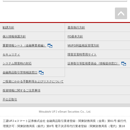
勧誘方針
最良執行方針
個人情報保護方針
FD基本方針
重要情報シート（金融事業者編）
MUFG利益相反管理方針
セキュリティ
障害災害時専用サイト
システム障害時の対応
証券取引等監視委員会〈情報提供窓口〉
金融商品取引苦情相談窓口
ご投資にかかる手数料等およびリスクについて
投資情報に関するご注意事項
不公正取引
Mitsubishi UFJ eSmart Securities Co., Ltd.
三菱UFJ eスマート証券株式会社 金融商品取引業者登録：関東財務局長（金商）第61号 銀行代
理業許可：関東財務局長（銀代）第8号 電子決済等代行業者登録：関東財務局長（電代）第18