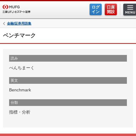
ログ
口座
イン
開設
金融/証券用語集
ベンチマーク
読み
べんちまーく
英文
Benchmark
分類
指標・分析