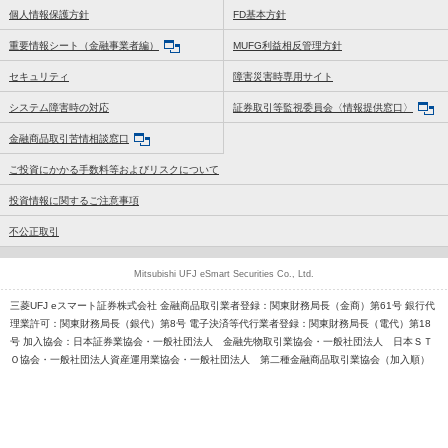
個人情報保護方針
FD基本方針
重要情報シート（金融事業者編）
MUFG利益相反管理方針
セキュリティ
障害災害時専用サイト
システム障害時の対応
証券取引等監視委員会〈情報提供窓口〉
金融商品取引苦情相談窓口
ご投資にかかる手数料等およびリスクについて
投資情報に関するご注意事項
不公正取引
Mitsubishi UFJ eSmart Securities Co., Ltd.
三菱UFJ eスマート証券株式会社 金融商品取引業者登録：関東財務局長（金商）第61号 銀行代
理業許可：関東財務局長（銀代）第8号 電子決済等代行業者登録：関東財務局長（電代）第18
号 加入協会：日本証券業協会・一般社団法人 金融先物取引業協会・一般社団法人 日本ＳＴ
Ｏ協会・一般社団法人資産運用業協会・一般社団法人 第二種金融商品取引業協会（加入順）