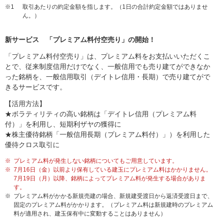
※1
取引あたりの約定金額を指します。（1日の合計約定金額ではありませ
ん。）
新サービス 「プレミアム料付空売り」の開始！
「プレミアム料付空売り」は、プレミアム料をお支払いいただくこ
とで、従来制度信用だけでなく、一般信用でも売り建てができなか
った銘柄を、一般信用取引（デイトレ信用・長期）で売り建てがで
きるサービスです。
【活用方法】
★ボラティリティの高い銘柄は「デイトレ信用（プレミアム料
付）」を利用し、短期利ザヤの獲得に
★株主優待銘柄「一般信用長期（プレミアム料付）」）を利用した
優待クロス取引に
※
プレミアム料が発生しない銘柄についてもご用意しています。
※
7月16日（金）以前より保有している建玉にプレミアム料はかかりません。
7月19日（月）以降、銘柄によってプレミアム料が発生する場合がありま
す。
※
プレミアム料がかかる新規売建の場合、新規建受渡日から返済受渡日まで、
固定のプレミアム料がかかります。（プレミアム料は新規建時のプレミアム
料が適用され、建玉保有中に変動することはありません）