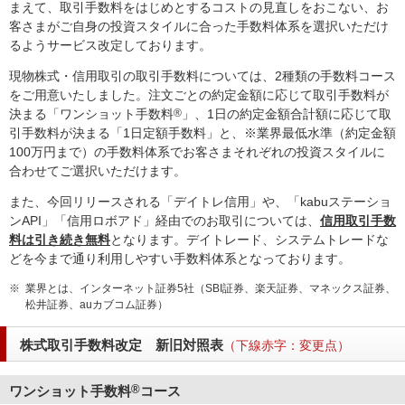
まえて、取引手数料をはじめとするコストの見直しをおこない、お
客さまがご自身の投資スタイルに合った手数料体系を選択いただけ
るようサービス改定しております。
現物株式・信用取引の取引手数料については、2種類の手数料コース
をご用意いたしました。注文ごとの約定金額に応じて取引手数料が
決まる「ワンショット手数料
®
」、1日の約定金額合計額に応じて取
引手数料が決まる「1日定額手数料」と、※業界最低水準（約定金額
100万円まで）の手数料体系でお客さまそれぞれの投資スタイルに
合わせてご選択いただけます。
また、今回リリースされる「デイトレ信用」や、「kabuステーショ
ンAPI」「信用ロボアド」経由でのお取引については、
信用取引手数
料は引き続き無料
となります。デイトレード、システムトレードな
どを今まで通り利用しやすい手数料体系となっております。
※
業界とは、インターネット証券5社（SBI証券、楽天証券、マネックス証券、
松井証券、auカブコム証券）
株式取引手数料改定 新旧対照表
（下線赤字：変更点）
ワンショット手数料
®
コース