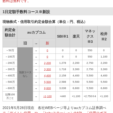
数料は無料です。
1日定額手数料コース※新設
現物株式・信用取引約定金額合算（単位：円、税込）
約定金
マネッ
auカブコム
松井
額合計
SBI※1
楽天
クス
※2
※3
旧
→
新
～50万
→
0
0
0
550
0
～100万
→
0
0
0
550
1,100
～200万
→
2,200
1,278
2,200
2,750
2,200
～300万
→
3,300
1,718
3,300
2,750
3,300
当該コース
～400万
→
4,400
2,158
4,400
5,500
4,400
なし
～500万
→
5,500
2,598
5,500
5,500
5,500
～600万
→
6,600
3,038
6,600
5,500
6,600
以降100
→
+1,100
+440
+1,100
+2,750※4
+1,100
万ごと
2021年5月28日現在 各社WEBページ等よりauカブコム証券調べ
※「デイトレ信用」や、「kabuステーション®API」「信用ロボア