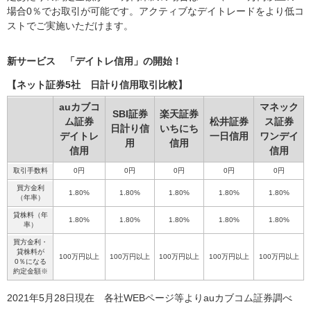
場合0％でお取引が可能です。アクティブなデイトレードをより低コ
ストでご実施いただけます。
新サービス 「デイトレ信用」の開始！
【ネット証券5社 日計り信用取引比較】
auカブコ
マネック
SBI証券
楽天証券
ム証券
松井証券
ス証券
日計り信
いちにち
デイトレ
一日信用
ワンデイ
用
信用
信用
信用
取引手数料
0円
0円
0円
0円
0円
買方金利
1.80%
1.80%
1.80%
1.80%
1.80%
（年率）
貸株料（年
1.80%
1.80%
1.80%
1.80%
1.80%
率）
買方金利・
貸株料が
100万円以上
100万円以上
100万円以上
100万円以上
100万円以上
0％になる
約定金額※
2021年5月28日現在 各社WEBページ等よりauカブコム証券調べ