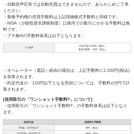
・自動音声応答では自動売買はできませんので、あらかじめご了承
ください。
・新株予約権の売買手数料は上記現物株式手数料と同様です。
・NISA（少額投資非課税制度）口座内での取引にかかる手数料は無
料です。
・プチ株®の手数料体系は以下となります。
約定代金×0.55%（税込）
プチ株
®
最低手数料：52円（税込）
・オペレーター（電話）経由の場合は、上記手数料に2,200円(税込)
を加算されます。
・約定代金が、110円以下となる売却については、手数料が0円で計
算されます。
[信用取引の「ワンショット手数料
®
」について]
・信用取引の「ワンショット手数料
®
」の手数料体系は以下となり
ます。
約定代金
信用取引手数料
0円超～10万円以下
99円（税込）
10万円超～20万円以下
148円（税込）