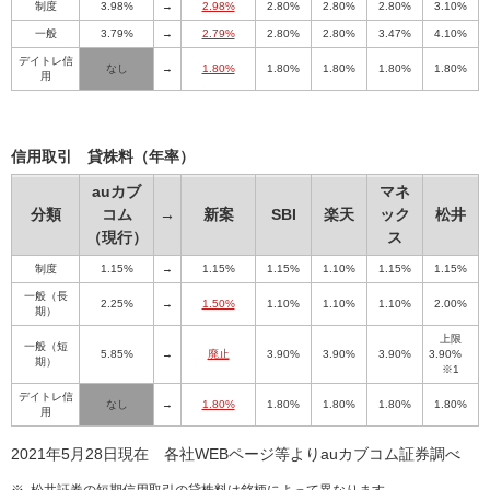
制度
3.98%
→
2.98%
2.80%
2.80%
2.80%
3.10%
一般
3.79%
→
2.79%
2.80%
2.80%
3.47%
4.10%
デイトレ信
なし
→
1.80%
1.80%
1.80%
1.80%
1.80%
用
信用取引 貸株料（年率）
auカブ
マネ
分類
コム
→
新案
SBI
楽天
ック
松井
（現行）
ス
制度
1.15%
→
1.15%
1.15%
1.10%
1.15%
1.15%
一般（長
2.25%
→
1.50%
1.10%
1.10%
1.10%
2.00%
期）
上限
一般（短
5.85%
→
廃止
3.90%
3.90%
3.90%
3.90%
期）
※1
デイトレ信
なし
→
1.80%
1.80%
1.80%
1.80%
1.80%
用
2021年5月28日現在 各社WEBページ等よりauカブコム証券調べ
※
松井証券の短期信用取引の貸株料は銘柄によって異なります。