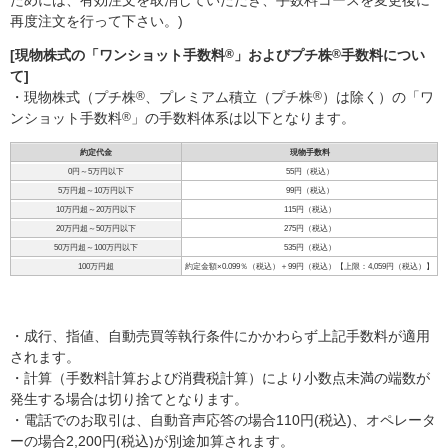
ためには、有効注文を取消していただき、手数料コースを変更後に
再度注文を行って下さい。)
[現物株式の「ワンショット手数料
®
」およびプチ株
®
手数料につい
て]
・現物株式（プチ株
®
、プレミアム積立（プチ株
®
）は除く）の「ワ
ンショット手数料
®
」の手数料体系は以下となります。
約定代金
現物手数料
0円～5万円以下
55円（税込）
5万円超～10万円以下
99円（税込）
10万円超～20万円以下
115円（税込）
20万円超～50万円以下
275円（税込）
50万円超～100万円以下
535円（税込）
100万円超
約定金額×0.099％（税込）＋99円（税込）【上限：4,059円（税込）】
・成行、指値、自動売買等執行条件にかかわらず上記手数料が適用
されます。
・計算（手数料計算および消費税計算）により小数点未満の端数が
発生する場合は切り捨てとなります。
・電話でのお取引は、自動音声応答の場合110円(税込)、オペレータ
ーの場合2,200円(税込)が別途加算されます。