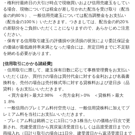
・権利付最終日の大引け時点で現物買いおよび信用売建玉をしてい
る場合、現物については税金が差し引かれた配当を受け取り（配当
金の約80％）、一般信用売建玉については配当調整金をお支払い
（配当金の100％）いただきます。つきましては、配当金の約20％
の差額分をご負担いただくことになりますので、あらかじめご注意
ください。
・保有する信用取引建玉の評価損や決済損の状況により委託保証金
の価値が最低維持率未満となった場合には、所定日時までに不足額
を納める必要があります。
[信用取引にかかる諸経費]
・信用取引に際して、建玉保有日数に応じて事務管理費をお支払い
いただくほか、買付けの場合は買付代金に対する金利および名義書
換料を、売付の場合は売付株式等に対する貸株料および逆日歩（品
貸料）をお支払いいただきます。
＜買方金利＞最大2.98% ＜売方金利＞0% ＜貸株料＞最大
１.8%
・一般信用のプレミアム料付空売りは、一般信用貸株料に加えてプ
レミアム料を当社にお支払いいただきます。
・プレミアム料は銘柄ごとに1日につき1株当たりの価格が日次で更
新され、売建受渡日から買戻返済受渡日もしくは品渡受渡日までの
両端入れ（日計り取引の場合は1日分、建受渡日から返済受渡日まで