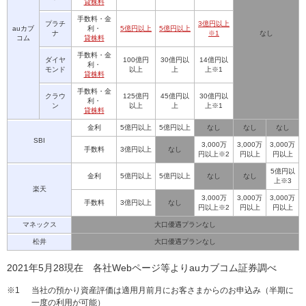
貸株料
手数料・金
プラチ
3億円以上
auカブ
利・
5億円以上
5億円以上
ナ
※1
なし
コム
貸株料
手数料・金
ダイヤ
100億円
30億円以
14億円以
利・
モンド
以上
上
上※1
貸株料
手数料・金
クラウ
125億円
45億円以
30億円以
利・
ン
以上
上
上※1
貸株料
金利
5億円以上
5億円以上
なし
なし
なし
SBI
3,000万
3,000万
3,000万
手数料
3億円以上
なし
円以上※2
円以上
円以上
5億円以
金利
5億円以上
5億円以上
なし
なし
上※3
楽天
3,000万
3,000万
3,000万
手数料
3億円以上
なし
円以上※2
円以上
円以上
マネックス
大口優遇プランなし
松井
大口優遇プランなし
2021年5月28現在 各社Webページ等よりauカブコム証券調べ
※1
当社の預かり資産評価は適用月前月にお客さまからのお申込み（半期に
一度の利用が可能）