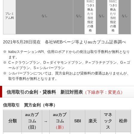
1日に
1日に
つき1
つき1
株あ
株あ
プレミ
たり
たり
なし
なし
なし
なし
アム料
当社
当社
指定
指定
の価
の価
格
格
2021年5月28日現在 各社WEBページ等よりauカブコム証券調べ
※
kabuステーションAPI、信用ロボアドからの発注は取引手数料が無料となり
ます。
※
C＝クラウンプラン、D＝ダイヤモンドプラン、P＝プラチナプラン、G＝ゴ
ールドプラン、S＝シルバープラン
※
シルバープランについては、買方金利および貸株料の優遇はありませんが、
取引手数料が無料となります。
信用取引の金利・貸株料 新旧対照表
（下線赤字：変更点）
信用取引 買方金利（年率）
auカブ
auカブ
マネ
分類
コム
→
コム
SBI
楽天
ック
松井
（旧）
（新）
ス