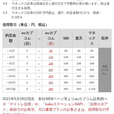
※2
マネックス証券は指値注文と成行注文で手数料計算が違います。表は成
行注文を採用。
※2
マネックス証券の100 万円超は、成行：約定金額×0.11％、指値：
0.165％
信用取引（単位：円、税込）
auカブ
auカブ
マネ
約定金
コム
→
コム
SBI
楽天
ック
松井
額
（旧）
（新）
ス
～10万
0
→
99
99
99
99
～20万
0
→
148
148
148
148
～50万
0
→
198
198
198
198
当該
～100万
0
→
385
385
385
385
コース
なし
～150万
0
→
385
385
385
660
～200万
0
→
385
385
385
880
200万超
0
→
385
385
385
1,100
2021年5月28日現在 各社WEBページ等よりauカブコム証券調べ
※「デイトレ信用」や、「kabuステーション®API」「信用ロボア
ド」経由でのお取引、大口優遇プランのお客さまは、信用取引の手