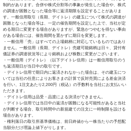
制約があります。合併や株式分割等の事象が発生した場合や、株式
の調達が困難となった場合等に返済期限を設定することがありま
す。一般信用取引（長期、デイトレ）の建玉について株式の調達が
困難となった場合等は、一定の催告期間を設定した上で、当社が定
める期日に変更する場合がありますが、緊急かつやむを得ない事由
がある場合には、催告期間を置かずに期日を変更します。
・一般信用「売」はすべての上場銘柄に対応しているものではあり
ません。一般信用（長期、デイトレ）売建可能銘柄は日々、貸付有
価証券の調達状況等により銘柄および株数に変更がございます。
・一般信用（デイトレ）（以下デイトレ信用）は一般信用取引のう
ち返済期日が当日中の取引です。
・デイトレ信用で期日内に返済されなかった場合は、その建玉につ
いては当社の任意によりお客さまの計算で反対売買による差金決済
を行い、1注文あたり2,200円（税込）の手数料を当社にお支払いい
ただきます。
・デイトレ信用は品受・品渡による決済ができません。
・デイトレ信用では当日中の返済が困難になる可能性があると当社
が判断する場合、取引時間中の新規建ての注文に一時制限を設ける
場合があります。
・権利落日の取引所基準価格は、前日終値から一株当たりの予想配
当額分だけ理論上値下がりします。