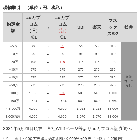
現物取引 （単位：円、税込）
auカブ
auカブ
マネ
約定金
コム
コム
→
SBI
楽天
ック
松井
額
（旧）
（新）
ス※2
※1
※1
～5万
99
→
55
55
55
110
～10万
99
→
99
99
99
110
～20万
198
→
115
115
115
198
～30万
275
→
275
275
275
275
当該
～40万
275
→
275
275
275
385
コース
～50万
275
→
275
275
275
495
なし
～100万
1,089
→
535
535
535
1,100
～150万
1,584
→
1,584
640
640
1,650
～3,000万
4,059
→
4,059
1,013
1,013
33,000
3,000万超
4,059
→
4,059
1,070
1,070
33,000
2021年5月28日現在 各社WEBページ等よりauカブコム証券調べ
※1
当社の100 万円超は約定金額× 0.099% +99 円（上限： 4,059 円）