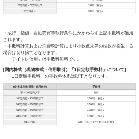
20万円超～50万円以下
198円（税込）
50万円超～
385円（税込）
・成行、指値、自動売買等執行条件にかかわらず上記手数料が適用
されます。
・手数料計算および消費税計算により小数点未満の端数が発生する
場合は切り捨てとなります。
・「デイトレ信用」は手数料無料です。
[国内株式（現物株式・信用取引）「1日定額手数料」について]
・「1日定額手数料」の手数料体系は以下となります。
合計約定代金(現物・信用合算)
手数料
0円～100万円以下
無料
100万円超～200万円以下
2,200円（税込）
200万円超～300万円以下
3,300円（税込）
300万円超～400万円以下
4,400円（税込）
400万円超～500万円以下
5,500円（税込）
500万円超
以降、100万円ごとに1,100円加算