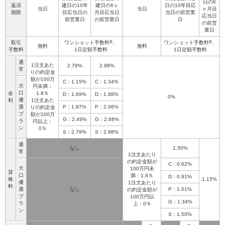
日の6
返済
建日の10年
建日の6ヶ
日の10年目応
当日
当日
ヶ月目
期限
目応当日の
月目応当日
当日の前営業
応当日
前営業日
の前営業日
日
の前営
業日
取引
ワンショット手数料
®
、
ワンショット手数料
®
、
無料
無料
手数料
1日定額手数料
1日定額手数料
通
1注文あた
2.79%
2.98%
常
りの約定金
額が100万
C：1.15%
C：1.34%
大
円未満：
口
金
1.8％
D：1.69%
D：1.88%
0%
優
利
1注文あた
遇
P：1.87%
P：2.06%
りの約定金
プ
額が100万
G：2.49%
G：2.68%
ラ
円以上：
ン
0％
S：2.79%
S：2.98%
通
なし
1.50%
常
1注文あたり
の約定金額が
C：0.62%
大
100万円未
貸
口
満：1.8％
D：0.91%
株
1.15%
優
1注文あたり
料
遇
なし
P：1.01%
の約定金額が
プ
100万円以
G：1.34%
ラ
上：0％
ン
S：1.50%