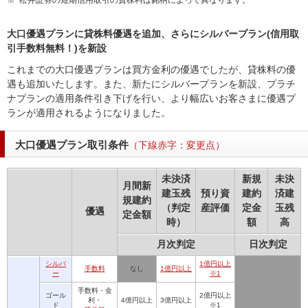
大口優遇プランに貸株料優遇を追加、さらにシルバープラン(信用取
引手数料無料！)を新設
これまでの大口優遇プランは買方金利の優遇でしたが、貸株料の優
遇も追加いたします。また、新たにシルバープランを新設、プラチ
ナプランの適用条件引き下げを行い、より幅広いお客さまに優遇プ
ランが適用されるようになりました。
大口優遇プラン取引条件
（下線赤字：変更点）
未決済
新規
未決
月間新
建玉残
預り資
建約
済建
規建約
（判定
産評価
定金
玉残
優遇
定金額
時）
額
高
月次判定
日次判定
シルバ
1億円以上
手数料
なし
1億円以上
ー
※1
手数料・金
ゴール
2億円以上
利・
4億円以上
3億円以上
ド
※1