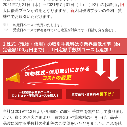
2021年7月21日（水）～2021年7月31日（土）（※2）のお取引は
旧
大口優遇プランが適用となりますが、
新
大口優遇プランの金利・貸
株料でお取引いただけます。
※1
約定日ベースで判定いたします。
※2
受渡日ベースで保有されている建玉が対象です（日計り分を含む）。
1.株式（現物・信用）の取引手数料は※業界最低水準（約
定金額100万円まで）、1日定額手数料コースも追加！
当社は2019年12月より信用取引の取引手数料を無料にして参りまし
たが、多くのお客さまより、買方金利や貸株料の引き下げ、品受・
品渡に関する手数料の廃止等のご要望をいただきました。これを踏