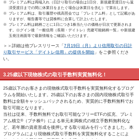
※
プレミアム料は両端入れ（日計り取引の場合は1日分、新規建受渡日から返
済受渡日までの間に休業日をまたぐ場合は休業日を含む）で算出します。
※
プレミアム料は、取引履歴や残高照会では「プレミアム料」として記載があ
りますが、報告書等では貸株料に合算して計上いたします。
※
プレミアム料は銘柄ごとに1日につき1株当たりの価格が日次で更新されま
す。ログイン後「一般信用（長期・デイトレ）売建可能銘柄一覧」や新規建
玉発注画面等で最新情報をご確認いただけます。
＞＞詳細は他プレスリリース「
7月19日（月）より信用取引の日計
り取引サービス「デイトレ信用」の提供を開始
」をご参照くださ
い。
3.25歳以下現物株式の取引手数料実質無料化！
25歳以下のお客さまの現物株式取引手数料を実質無料化するプログ
ラムを開始いたします。25歳以下のお客さまの国内現物株式取引手
数料は全額キャッシュバックされるため、実質的に手数料無料でお
取引可能となります。
当社は従来、手数料無料でお取引可能なフリーETFの拡充、プレミ
アム積立
®
（プチ株
®
）による単元未満株式の積立手数料無料化な
ど、若年層の資産形成を後押しする取り組みを行ってきました。本
プログラムにより現物株式取引手数料を実質無料化することによ