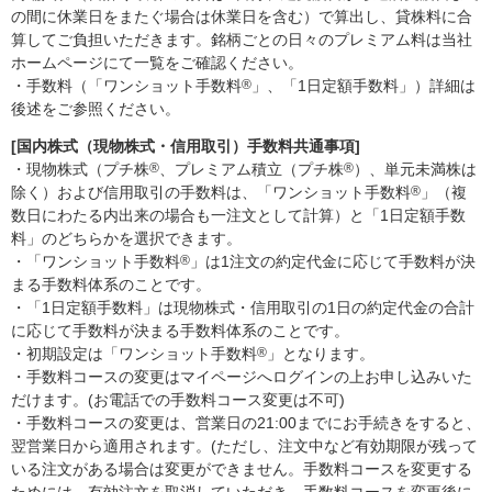
の間に休業日をまたぐ場合は休業日を含む）で算出し、貸株料に合
算してご負担いただきます。銘柄ごとの日々のプレミアム料は当社
ホームページにて一覧をご確認ください。
・手数料（「ワンショット手数料
®
」、「1日定額手数料」）詳細は
後述をご参照ください。
[国内株式（現物株式・信用取引）手数料共通事項]
・現物株式（プチ株
®
、プレミアム積立（プチ株
®
）、単元未満株は
除く）および信用取引の手数料は、「ワンショット手数料
®
」（複
数日にわたる内出来の場合も一注文として計算）と「1日定額手数
料」のどちらかを選択できます。
・「ワンショット手数料
®
」は1注文の約定代金に応じて手数料が決
まる手数料体系のことです。
・「1日定額手数料」は現物株式・信用取引の1日の約定代金の合計
に応じて手数料が決まる手数料体系のことです。
・初期設定は「ワンショット手数料
®
」となります。
・手数料コースの変更はマイページへログインの上お申し込みいた
だけます。(お電話での手数料コース変更は不可)
・手数料コースの変更は、営業日の21:00までにお手続きをすると、
翌営業日から適用されます。(ただし、注文中など有効期限が残って
いる注文がある場合は変更ができません。手数料コースを変更する