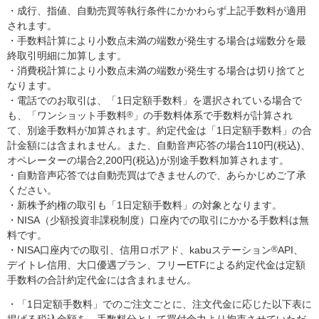
・成行、指値、自動売買等執行条件にかかわらず上記手数料が適用
されます。
・手数料計算により小数点未満の端数が発生する場合は端数分を最
終取引明細に加算します。
・消費税計算により小数点未満の端数が発生する場合は切り捨てと
なります。
・電話でのお取引は、「1日定額手数料」を選択されている場合で
も、「ワンショット手数料
®
」の手数料体系で手数料が計算され
て、別途手数料が加算されます。約定代金は「1日定額手数料」の合
計金額には含まれません。また、自動音声応答の場合110円(税込)、
オペレーターの場合2,200円(税込)が別途手数料加算されます。
・自動音声応答では自動売買はできませんので、あらかじめご了承
ください。
・新株予約権の取引も「1日定額手数料」の対象となります。
・NISA（少額投資非課税制度）口座内での取引にかかる手数料は無
料です。
・NISA口座内での取引、信用ロボアド、kabuステーション
®
API、
デイトレ信用、大口優遇プラン、フリーETFによる約定代金は定額
手数料の合計約定代金には含まれません。
・「1日定額手数料」でのご注文ごとに、注文代金に応じた以下表に