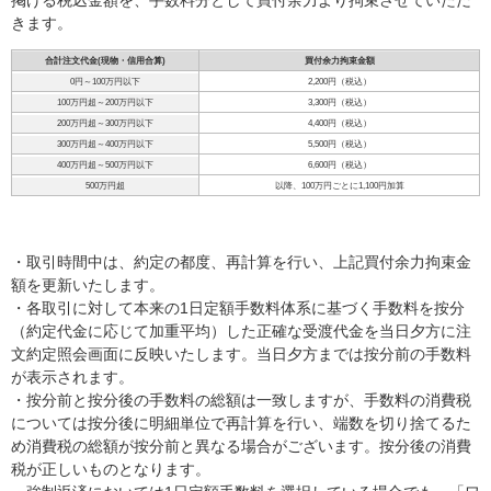
掲げる税込金額を、手数料分として買付余力より拘束させていただ
きます。
合計注文代金(現物・信用合算)
買付余力拘束金額
0円～100万円以下
2,200円（税込）
100万円超～200万円以下
3,300円（税込）
200万円超～300万円以下
4,400円（税込）
300万円超～400万円以下
5,500円（税込）
400万円超～500万円以下
6,600円（税込）
500万円超
以降、100万円ごとに1,100円加算
・取引時間中は、約定の都度、再計算を行い、上記買付余力拘束金
額を更新いたします。
・各取引に対して本来の1日定額手数料体系に基づく手数料を按分
（約定代金に応じて加重平均）した正確な受渡代金を当日夕方に注
文約定照会画面に反映いたします。当日夕方までは按分前の手数料
が表示されます。
・按分前と按分後の手数料の総額は一致しますが、手数料の消費税
については按分後に明細単位で再計算を行い、端数を切り捨てるた
め消費税の総額が按分前と異なる場合がございます。按分後の消費
税が正しいものとなります。