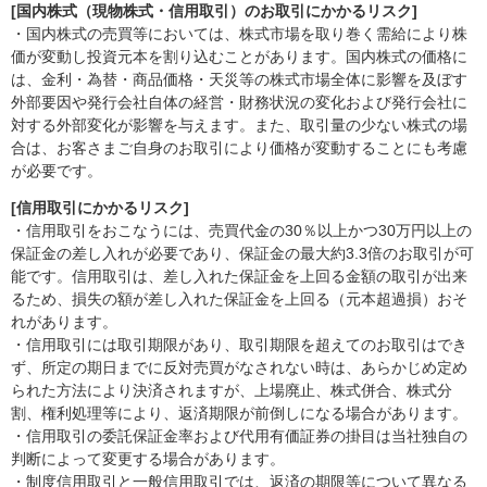
[国内株式（現物株式・信用取引）のお取引にかかるリスク]
・国内株式の売買等においては、株式市場を取り巻く需給により株
価が変動し投資元本を割り込むことがあります。国内株式の価格に
は、金利・為替・商品価格・天災等の株式市場全体に影響を及ぼす
外部要因や発行会社自体の経営・財務状況の変化および発行会社に
対する外部変化が影響を与えます。また、取引量の少ない株式の場
合は、お客さまご自身のお取引により価格が変動することにも考慮
が必要です。
[信用取引にかかるリスク]
・信用取引をおこなうには、売買代金の30％以上かつ30万円以上の
保証金の差し入れが必要であり、保証金の最大約3.3倍のお取引が可
能です。信用取引は、差し入れた保証金を上回る金額の取引が出来
るため、損失の額が差し入れた保証金を上回る（元本超過損）おそ
れがあります。
・信用取引には取引期限があり、取引期限を超えてのお取引はでき
ず、所定の期日までに反対売買がなされない時は、あらかじめ定め
られた方法により決済されますが、上場廃止、株式併合、株式分
割、権利処理等により、返済期限が前倒しになる場合があります。
・信用取引の委託保証金率および代用有価証券の掛目は当社独自の
判断によって変更する場合があります。
・制度信用取引と一般信用取引では、返済の期限等について異なる