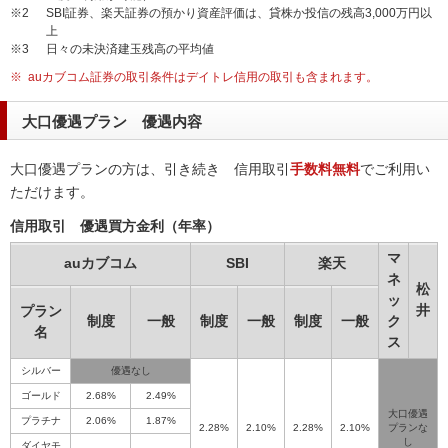
※2
SBI証券、楽天証券の預かり資産評価は、貸株か投信の残高3,000万円以
上
※3
日々の未決済建玉残高の平均値
※
auカブコム証券の取引条件はデイトレ信用の取引も含まれます。
大口優遇プラン 優遇内容
大口優遇プランの方は、引き続き 信用取引
手数料無料
でご利用い
ただけます。
信用取引 優遇買方金利（年率）
マ
auカブコム
SBI
楽天
ネ
松
ッ
井
プラン
制度
一般
制度
一般
制度
一般
ク
名
ス
シルバー
優遇なし
ゴールド
2.68%
2.49%
大口優遇
プラチナ
2.06%
1.87%
2.28%
2.10%
2.28%
2.10%
プランな
し
ダイヤモ