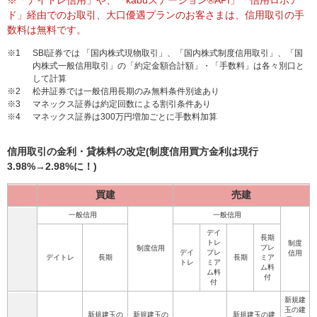
ド」経由でのお取引、大口優遇プランのお客さまは、信用取引の手
数料は無料です。
※1
SBI証券では 「国内株式現物取引」、「国内株式制度信用取引」、「国
内株式一般信用取引」の「約定金額合計額」・「手数料」は各々別口と
して計算
※2
松井証券では一般信用長期のみ無料条件別途あり
※3
マネックス証券は約定回数による割引条件あり
※4
マネックス証券は300万円増加ごとに手数料加算
信用取引の金利・貸株料の改定(制度信用買方金利は現行
3.98%→2.98%に！)
買建
売建
一般信用
一般信用
デイ
長期
トレ
制度
プレ
制度信用
デイ
プレ
信用
デイトレ
長期
長期
ミア
トレ
ミア
ム料
ム料
付
付
新規建
玉の建
新規建玉の
新規建玉の
新規建玉の建