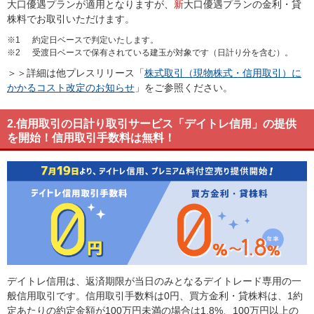
大口優遇プランが適用となりますが、
新
大口優遇プランの金利・貸
株料でお取引いただけます。
※1
約定日ベースで判定いたします。
※2
受渡日ベースで保有されている建玉が対象です（日計り分を含む）。
＞＞詳細は他プレスリリース「
株式取引（現物株式・信用取引）に
かかるコスト改定のお知らせ
」をご参照ください。
2.信用取引の日計り取引サービス「デイトレ信用」の提供
を開始！信用取引手数料は無料！
デイトレ信用は、返済期限が当日のみとなるデイトレード専用の一
般信用取引です。信用取引手数料は0円、買方金利・貸株料は、1約
定あたりの約定金額が100万円未満の場合は1.8%、100万円以上の