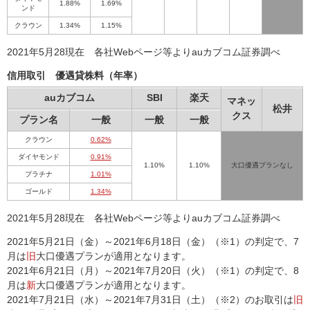
1.88%
1.69%
ンド
クラウン
1.34%
1.15%
2021年5月28現在 各社Webページ等よりauカブコム証券調べ
信用取引 優遇貸株料（年率）
auカブコム
SBI
楽天
マネッ
松井
クス
プラン名
一般
一般
一般
クラウン
0.62%
ダイヤモンド
0.91%
1.10%
1.10%
大口優遇プランなし
プラチナ
1.01%
ゴールド
1.34%
2021年5月28現在 各社Webページ等よりauカブコム証券調べ
2021年5月21日（金）～2021年6月18日（金）（※1）の判定で、7
月は
旧
大口優遇プランが適用となります。
2021年6月21日（月）～2021年7月20日（火）（※1）の判定で、8
月は
新
大口優遇プランが適用となります。
2021年7月21日（水）～2021年7月31日（土）（※2）のお取引は
旧