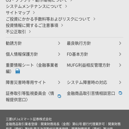
システムメンテナンスについて
サイトマップ
ご投資にかかる手数料等およびリスクについて
投資情報に関するご注意事項
不公正取引
勧誘方針
最良執行方針
個人情報保護方針
FD基本方針
重要情報シート（金融事業者
MUFG利益相反管理方針
編）
障害災害時専用サイト
システム障害時の対応
証券取引等監視委員会〈情
金融商品取引苦情相談窓口
報提供窓口〉
三菱UFJ eスマート証券株式会社
金融商品取引業者登録：関東財務局長（金商）第61号 銀行代理業許可：関東財務
局長（銀代）第8号 電子決済等代行業者登録：関東財務局長（電代）第18号