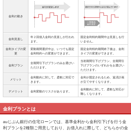
金利の動き
年２回借入金利の見直しが行われ
固定金利特約期間中は見直しを行
金利見直し
ます。
いません。
金利タイプの変
変動期間選択中は、いつでも固定
固定金利特約期間終了後は、金利
更
金利特約への変更ができます。
タイプの変更ができます。
当初期間引下げプラン、全期間引
全期間引下げプランのみお選びい
金利プラン
下げプランのいずれかをお選びい
ただけます。
ただけます。
金利動向に対して、柔軟に対応で
金利が固定されるため、返済計画
メリット
きます。
が立てやすくなります。
金利動向に対して、柔軟な対応が
デメリット
金利変動のリスクがあります。
難しくなります。
金利プランとは
auじぶん銀行の住宅ローンでは、基準金利から金利引下げを行う金
利プランを2種類ご用意しており、お借入れに際して、どちらかの金