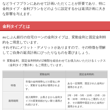
などライフプランにあわせて計画いただくことが肝要であり、特に
金利タイプ・金利プランをどのように設定するかは返済計画に大き
な影響を与えます。
金利タイプとは
auじぶん銀行の住宅ローンの金利タイプは、変動金利と固定金利特
約をご用意しています。
それぞれにメリット・デメリットがありますので、その特徴を理解
してご自身の返済計画にぴったりなものを選びましょう。
※
変動金利、固定金利特約の2種類を組合わせてお借入れいただけるミックス
（金利タイプ数2本）もご用意しています。
変動金利
固定金利特約
市場の金利情勢などの変化に伴
ある一定期間、固定された金利が
特徴
い、変動する金利が適用されま
適用されます。
す。
2年・3年・5年・10年・15年・20
借入期間中、お客さまから金利タ
年・30年・35年からご選択いただ
適用期間
イプの変更依頼がない限り適用さ
き、その期間中固定された金利が
れ続けます。
適用されます。