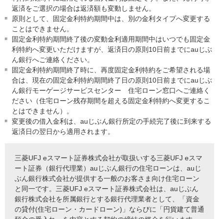
返済をご選択の場合は返済額も変動しません。
原則として、固定金利特約期間中は、別の金利タイプへ変更する
ことはできません。
固定金利特約期間終了後の変動金利適用期間中はいつでも固定金
利特約へ変更いただけますが、返済日の原則10日前までにauじぶ
ん銀行へご連絡ください。
固定金利特約期間終了時に、再度固定金利特約をご希望される場
合は、現在の固定金利特約期間終了日の原則10日前までにauじぶ
ん銀行モーゲージサービスセンター 住宅ローン窓口へご連絡く
ださい（住宅ローン残存期間を超える固定金利特約へ変更するこ
とはできません）。
変更後の借入金利は、auじぶん銀行所定の手続完了後に到来する
返済日の翌日から適用されます。
三菱UFJ eスマート証券株式会社が取扱いする三菱UFJ eスマ
ート証券（銀行代理業）auじぶん銀行の住宅ローンは、auじ
ぶん銀行株式会社が提供する一般のお客さま向け住宅ローン
と同一です。三菱UFJ eスマート証券株式会社は、auじぶん
銀行株式会社を所属銀行とする銀行代理業者として、「資金
の貸付(住宅ローン・カードローン)」ならびに「円貨建て普通