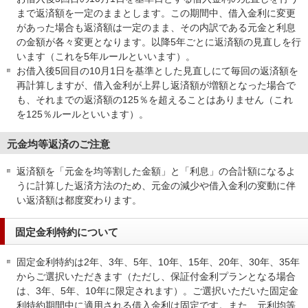
まで返済額を一定のままとします。この期間中、借入金利に変更
があった場合も返済額は一定のまま、その内訳である元金と利息
の金額が各々変更となります。以降5年ごとに返済額の見直しを行
います（これを5年ルールといいます）。
お借入後5回目の10月1日を基準とした見直しにて毎回の返済額を
再計算しますが、借入金利が上昇し返済額が増額となった場合で
も、それまでの返済額の125％を超えることはありません（これ
を125％ルールといいます）。
元金均等返済のご注意
返済額を「元金を均等割した金額」と「利息」の合計額になるよ
うに計算した返済方法のため、元金の減少や借入金利の変動に伴
い返済額は都度変わります。
固定金利特約について
固定金利特約は2年、3年、5年、10年、15年、20年、30年、35年
からご選択いただきます（ただし、保証付金利プランとなる場合
は、3年、5年、10年に限定されます）。ご選択いただいた固定金
利特約期間中に適用される借入金利は固定です。また、元利均等