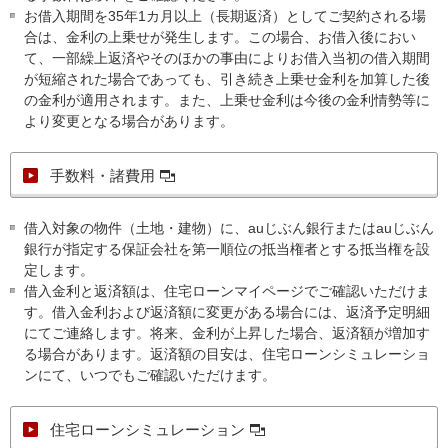
お借入期間を35年1カ月以上（長期返済）としてご契約される場
合は、金利の上乗せが発生します。この場合、お借入後におい
て、一部繰上返済やそのほかの事由によりお借入当初の借入期間
が短縮された場合であっても、引き続き上乗せ金利を加算した後
の金利が適用されます。また、上乗せ金利は今後の金利情勢等に
より変更となる場合があります。
手数料・諸費用
借入対象の物件（土地・建物）に、auじぶん銀行またはauじぶん
銀行が指定する保証会社を第一順位の抵当権者とする抵当権を設
定します。
借入金利と返済額は、住宅ローンマイページでご確認いただけま
す。借入金利および返済額に変更がある場合には、返済予定明細
にてご連絡します。将来、金利が上昇した場合、返済額が増加す
る場合があります。返済額の目安は、住宅ローンシミュレーショ
ンにて、いつでもご確認いただけます。
住宅ローンシミュレーション