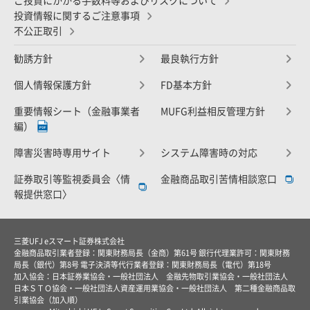
ご投資にかかる手数料等およびリスクについて
投資情報に関するご注意事項
不公正取引
勧誘方針
最良執行方針
個人情報保護方針
FD基本方針
重要情報シート（金融事業者
MUFG利益相反管理方針
編）
障害災害時専用サイト
システム障害時の対応
証券取引等監視委員会〈情
金融商品取引苦情相談窓口
報提供窓口〉
三菱UFJ eスマート証券株式会社
金融商品取引業者登録：関東財務局長（金商）第61号 銀行代理業許可：関東財務
局長（銀代）第8号 電子決済等代行業者登録：関東財務局長（電代）第18号
加入協会：日本証券業協会・一般社団法人 金融先物取引業協会・一般社団法人
日本ＳＴＯ協会・一般社団法人資産運用業協会・一般社団法人 第二種金融商品取
引業協会（加入順）