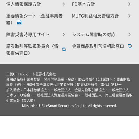
個人情報保護方針
FD基本方針
重要情報シート（金融事業者
MUFG利益相反管理方針
編）
障害災害時専用サイト
システム障害時の対応
証券取引等監視委員会〈情
金融商品取引苦情相談窓口
報提供窓口〉
三菱UFJ eスマート証券株式会社
金融商品取引業者登録：関東財務局長（金商）第61号 銀行代理業許可：関東財務
局長（銀代）第8号 電子決済等代行業者登録：関東財務局長（電代）第18号
加入協会：日本証券業協会・一般社団法人 金融先物取引業協会・一般社団法人
日本ＳＴＯ協会・一般社団法人資産運用業協会・一般社団法人 第二種金融商品取
引業協会（加入順）
Mitsubishi UFJ eSmart Securities Co., Ltd. All rights reserved.