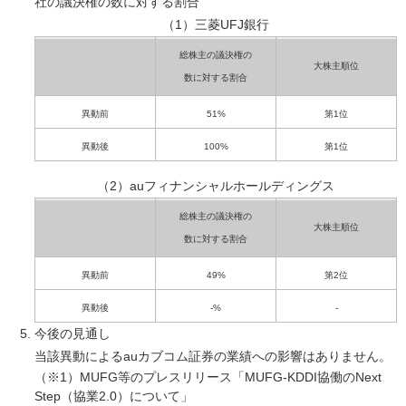
社の議決権の数に対する割合
（1）三菱UFJ銀行
総株主の議決権の
大株主順位
数に対する割合
異動前
51%
第1位
異動後
100%
第1位
（2）auフィナンシャルホールディングス
総株主の議決権の
大株主順位
数に対する割合
異動前
49%
第2位
異動後
-%
-
今後の見通し
当該異動によるauカブコム証券の業績への影響はありません。
（※1）MUFG等のプレスリリース「MUFG-KDDI協働のNext
Step（協業2.0）について」