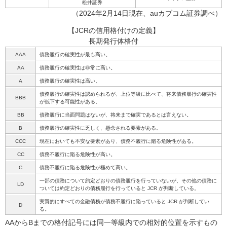
松井証券
（2024年2月14日現在、auカブコム証券調べ）
【JCRの信用格付けの定義】
長期発行体格付
AAA
債務履行の確実性が最も高い。
AA
債務履行の確実性は非常に高い。
A
債務履行の確実性は高い。
債務履行の確実性は認められるが、上位等級に比べて、将来債務履行の確実性
BBB
が低下する可能性がある。
BB
債務履行に当面問題はないが、将来まで確実であるとは言えない。
B
債務履行の確実性に乏しく、懸念される要素がある。
CCC
現在においても不安な要素があり、債務不履行に陥る危険性がある。
CC
債務不履行に陥る危険性が高い。
C
債務不履行に陥る危険性が極めて高い。
一部の債務について約定どおりの債務履行を行っていないが、その他の債務に
LD
ついては約定どおりの債務履行を行っていると JCR が判断している。
実質的にすべての金融債務が債務不履行に陥っていると JCR が判断してい
D
る。
AAからBまでの格付記号には同一等級内での相対的位置を示すもの