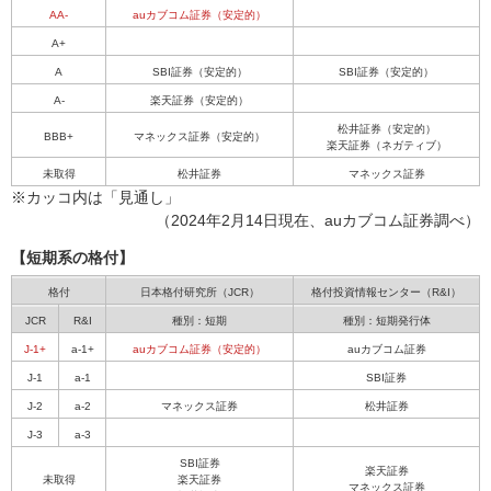
AA-
auカブコム証券（安定的）
A+
A
SBI証券（安定的）
SBI証券（安定的）
A-
楽天証券（安定的）
松井証券（安定的）
BBB+
マネックス証券（安定的）
楽天証券（ネガティブ）
未取得
松井証券
マネックス証券
※カッコ内は「見通し」
（2024年2月14日現在、auカブコム証券調べ）
【短期系の格付】
格付
日本格付研究所（JCR）
格付投資情報センター（R&I）
JCR
R&I
種別：短期
種別：短期発行体
J-1+
a-1+
auカブコム証券（安定的）
auカブコム証券
J-1
a-1
SBI証券
J-2
a-2
マネックス証券
松井証券
J-3
a-3
SBI証券
楽天証券
未取得
楽天証券
マネックス証券