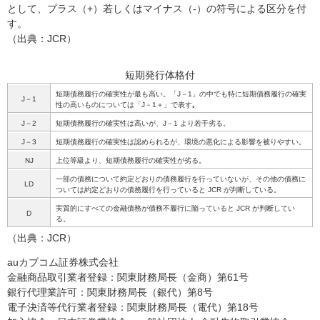
として、プラス（+）若しくはマイナス（-）の符号による区分を付
す。
（出典：JCR）
短期発行体格付
短期債務履行の確実性が最も高い。「J－1」の中でも特に短期債務履行の確実
J－1
性の高いものについては「J－1＋」で表す｡
J－2
短期債務履行の確実性は高いが、J－1 より若干劣る。
J－3
短期債務履行の確実性は認められるが、環境の悪化による影響を被りやすい。
NJ
上位等級より、短期債務履行の確実性が劣る。
一部の債務について約定どおりの債務履行を行っていないが、その他の債務に
LD
ついては約定どおりの債務履行を行っていると JCR が判断している。
実質的にすべての金融債務が債務不履行に陥っていると JCR が判断してい
D
る。
（出典：JCR）
auカブコム証券株式会社
金融商品取引業者登録：関東財務局長（金商）第61号
銀行代理業許可：関東財務局長（銀代）第8号
電子決済等代行業者登録：関東財務局長（電代）第18号