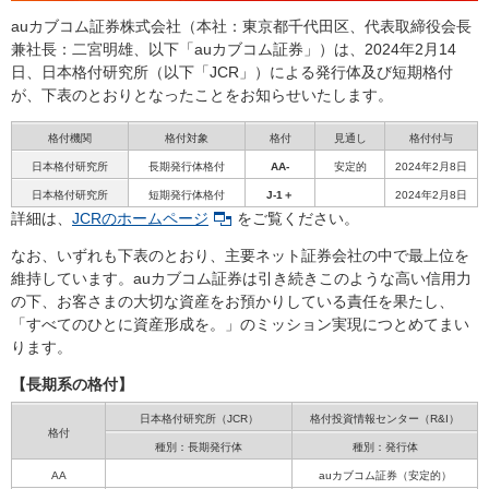
auカブコム証券株式会社（本社：東京都千代田区、代表取締役会長
兼社長：二宮明雄、以下「auカブコム証券」）は、2024年2月14
日、日本格付研究所（以下「JCR」）による発行体及び短期格付
が、下表のとおりとなったことをお知らせいたします。
格付機関
格付対象
格付
見通し
格付付与
日本格付研究所
長期発行体格付
AA-
安定的
2024年2月8日
日本格付研究所
短期発行体格付
J-1＋
2024年2月8日
詳細は、
JCRのホームページ
をご覧ください。
なお、いずれも下表のとおり、主要ネット証券会社の中で最上位を
維持しています。auカブコム証券は引き続きこのような高い信用力
の下、お客さまの大切な資産をお預かりしている責任を果たし、
「すべてのひとに資産形成を。」のミッション実現につとめてまい
ります。
【長期系の格付】
日本格付研究所（JCR）
格付投資情報センター（R&I）
格付
種別：長期発行体
種別：発行体
AA
auカブコム証券（安定的）