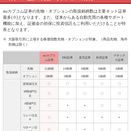
auカブコム証券の先物・オプションの取扱銘柄数は主要ネット証券
最多(※)となります。また、従来からある自動売買の各種サポート
機能に加え、証拠金の担保に投資信託もご利用いただけることが特
長となります。
※
大阪取引所に上場する株価指数先物・オプションが対象。（商品先物、海外
先物は除く）
auカブコ
マネック
SBI証券
楽天証券
松井証券
ム証券
ス証券
先物
11銘柄
10銘柄
4銘柄
8銘柄
4銘柄
取扱銘柄
オプション
2銘柄
2銘柄
2銘柄
1銘柄
2銘柄
逆指値注文
〇
〇
〇
〇
〇
®
W指値
注
〇
〇
〇
〇
〇
文
®
±指値
注
〇
×
×
〇
〇
文
リレー注文
〇
×
×
×
×
®
Uターン注
〇
〇
×
〇
〇