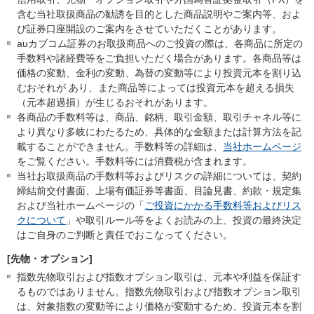
含む当社取扱商品の勧誘を目的とした商品説明やご案内等、およ
び証券口座開設のご案内をさせていただくことがあります。
auカブコム証券のお取扱商品へのご投資の際は、各商品に所定の
手数料や諸経費等をご負担いただく場合があります。各商品等は
価格の変動、金利の変動、為替の変動等により投資元本を割り込
むおそれが あり、また商品等によっては投資元本を超える損失
（元本超過損）が生じるおそれがあります。
各商品の手数料等は、商品、銘柄、取引金額、取引チャネル等に
より異なり多岐にわたるため、具体的な金額または計算方法を記
載することができません。手数料等の詳細は、
当社ホームページ
をご覧ください。手数料等には消費税が含まれます。
当社お取扱商品の手数料等およびリスクの詳細については、契約
締結前交付書面、上場有価証券等書面、目論見書、約款・規定集
および当社ホームページの「
ご投資にかかる手数料等およびリス
クについて
」や取引ルール等をよくお読みの上、投資の最終決定
はご自身のご判断と責任でおこなってください。
[先物・オプション]
指数先物取引および指数オプション取引は、元本や利益を保証す
るものではありません。指数先物取引および指数オプション取引
は、対象指数の変動等により価格が変動するため、投資元本を割