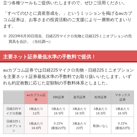
立つ各種ツールもご提供いたしますので、ぜひご活用ください。
「すべてのひとに資産形成を。」というミッションを掲げるauカブ
コム証券は、お客さまの投資活動のご支援により一層努めてまいり
ます。
※
2023年6月30日現在、日経225マイクロ先物と日経225ミニオプションの売
買高を合計。（当社調べ）
主要ネット証券最低水準の手数料で提供！
auカブコム証券では日経225マイクロ先物・日経225ミニオプション
を主要ネット証券最低水準の手数料でお取り扱いいたします。いず
れも約定枚数に応じた定額制の手数料体系としました。
auカブコム証
マネックス
SBI証券
楽天証券
松井証券
券
証券
日経225マ
1枚あたり
1枚あたり
1枚あたり
1枚あたり
1枚あたり
イクロ先物
11円
16.5円
16.5円
16.5円
16.5円
日経225ミ
1枚あたり
0.22%
1枚あたり
0.22%
ニオプショ
取扱いなし
19.8円
(最低22円)
22円
(最低22円)
ン