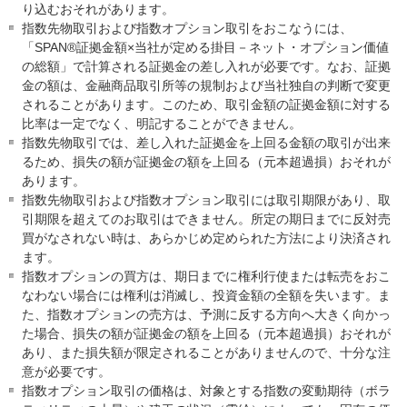
り込むおそれがあります。
指数先物取引および指数オプション取引をおこなうには、
「SPAN®証拠金額×当社が定める掛目－ネット・オプション価値
の総額」で計算される証拠金の差し入れが必要です。なお、証拠
金の額は、金融商品取引所等の規制および当社独自の判断で変更
されることがあります。このため、取引金額の証拠金額に対する
比率は一定でなく、明記することができません。
指数先物取引では、差し入れた証拠金を上回る金額の取引が出来
るため、損失の額が証拠金の額を上回る（元本超過損）おそれが
あります。
指数先物取引および指数オプション取引には取引期限があり、取
引期限を超えてのお取引はできません。所定の期日までに反対売
買がなされない時は、あらかじめ定められた方法により決済され
ます。
指数オプションの買方は、期日までに権利行使または転売をおこ
なわない場合には権利は消滅し、投資金額の全額を失います。ま
た、指数オプションの売方は、予測に反する方向へ大きく向かっ
た場合、損失の額が証拠金の額を上回る（元本超過損）おそれが
あり、また損失額が限定されることがありませんので、十分な注
意が必要です。
指数オプション取引の価格は、対象とする指数の変動期待（ボラ