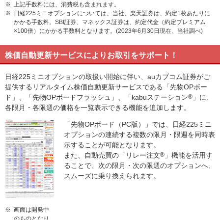
※
上記手数料には、消費税も含まれます。
※
日経225ミニオプションについては、当社、楽天証券は、約定1枚あたりに
かかる手数料。SBI証券、マネックス証券は、約定代金（約定プレミアム
×100倍）にかかる手数料となります。(2023年6月30日現在、当社調べ)
株価自動更新サービスによりお取引をサポート！
日経225ミニオプションの取扱い開始に伴い、auカブコム証券がご
提供するリアルタイム株価自動更新サービスである「先物OPボー
ド」、「先物OPボードフラッシュ」、「kabuステーション
®
」に、
各限月・各限週の価格を一覧表示できる機能を追加します。
「先物OPボード（PC版）」では、日経225ミニ
オプションの連続する複数の限月・限週を同時表
示することが可能となります。
また、自動売買の「リレー注文
®
」機能を活用す
ることで、次の限月・次の限週のオプションへ、
スムーズに乗り換えられます。
※
画面は開発中
のものとなり