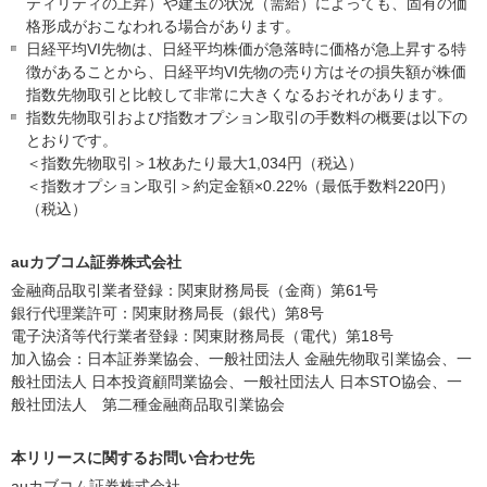
ティリティの上昇）や建玉の状況（需給）によっても、固有の価
格形成がおこなわれる場合があります。
日経平均VI先物は、日経平均株価が急落時に価格が急上昇する特
徴があることから、日経平均VI先物の売り方はその損失額が株価
指数先物取引と比較して非常に大きくなるおそれがあります。
指数先物取引および指数オプション取引の手数料の概要は以下の
とおりです。
＜指数先物取引＞1枚あたり最大1,034円（税込）
＜指数オプション取引＞約定金額×0.22%（最低手数料220円）
（税込）
auカブコム証券株式会社
金融商品取引業者登録：関東財務局長（金商）第61号
銀行代理業許可：関東財務局長（銀代）第8号
電子決済等代行業者登録：関東財務局長（電代）第18号
加入協会：日本証券業協会、一般社団法人 金融先物取引業協会、一
般社団法人 日本投資顧問業協会、一般社団法人 日本STO協会、一
般社団法人 第二種金融商品取引業協会
本リリースに関するお問い合わせ先
auカブコム証券株式会社