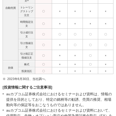
®
文
トレーリン
自動売買
グストップ
〇
×
×
×
×
注文
時間指定注
〇
×
×
×
×
文
引け成行注
〇
〇
〇
〇
〇
文
引け指値注
〇
×
〇
〇
〇
文
引け前訂正
〇
×
×
〇
×
指値注文
株式
〇
×
×
〇
×
担保
投資信託
〇
×
×
×
×
※
2023年6月30日、当社調べ。
[投資情報に関するご注意事項]
auカブコム証券株式会社におけるセミナーおよび資料は、情報の
提供を目的としており、特定の銘柄等の勧誘、売買の推奨、相場
動向等の保証等をおこなうものではありません。
auカブコム証券株式会社におけるセミナーおよび資料において、
信用取引、先物・オプション取引や外国為替証拠金取引（FX）を