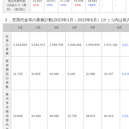
委託売買代金
15,810
16,617
17,234
15,056
19,642
-
-
1日あたり（億
-11%
+5%
+4%
-13%
+30%
-
-
円）（前月比）
２．売買代金等の業務計数(2023年1月～2023年6月）
(カッコ内は前
1月
2月
3月
4月
5月
6月
証
券
口
1,519,823
1,531,073
1,540,766
1,549,264
1,559,803
1,571,191
(+11
座
数
新
規
開
設
11,720
11,902
10,464
9,191
11,098
12,157
(+1,
口
座
数
株
式
等
月
間
売
23,828
24,460
30,590
22,702
29,873
40,315
(+10
買
代
金