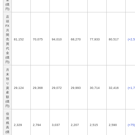
(億
円)
店
頭
FX
月
間
売
81,152
70,075
94,010
68,270
77,933
80,517
(+2,
買
代
金
(億
円)
月
末
預
り
資
29,124
29,368
29,072
29,993
30,714
32,416
(+1,
産
額
(億
円)
信
用
残
2,329
2,794
3,037
2,207
2,515
2,590
(+75)
高
(億