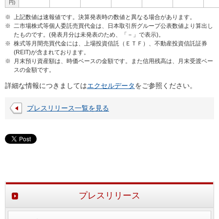
円)
※
上記数値は速報値です。決算発表時の数値と異なる場合があります。
※
二市場株式等個人委託売買代金は、日本取引所グループ公表数値より算出し
たものです。(発表月分は未発表のため、「－」で表示)。
※
株式等月間売買代金には、上場投資信託（ＥＴＦ）、不動産投資信託証券
(REIT)が含まれております。
※
月末預り資産額は、時価ベースの金額です。また信用残高は、月末受渡ベー
スの金額です。
詳細な情報につきましては
エクセルデータ
をご参照ください。
プレスリリース一覧を見る
プレスリリース