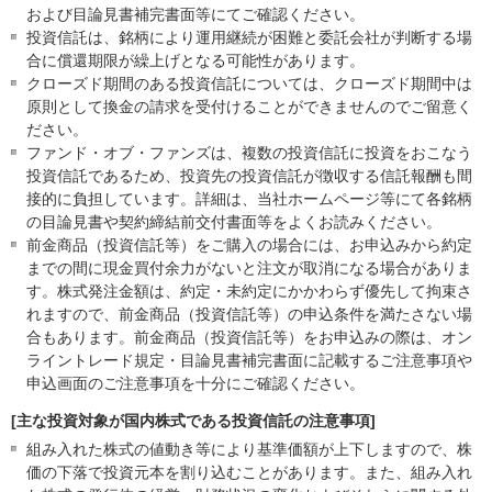
および目論見書補完書面等にてご確認ください。
投資信託は、銘柄により運用継続が困難と委託会社が判断する場
合に償還期限が繰上げとなる可能性があります。
クローズド期間のある投資信託については、クローズド期間中は
原則として換金の請求を受付けることができませんのでご留意く
ださい。
ファンド・オブ・ファンズは、複数の投資信託に投資をおこなう
投資信託であるため、投資先の投資信託が徴収する信託報酬も間
接的に負担しています。詳細は、当社ホームページ等にて各銘柄
の目論見書や契約締結前交付書面等をよくお読みください。
前金商品（投資信託等）をご購入の場合には、お申込みから約定
までの間に現金買付余力がないと注文が取消になる場合がありま
す。株式発注金額は、約定・未約定にかかわらず優先して拘束さ
れますので、前金商品（投資信託等）の申込条件を満たさない場
合もあります。前金商品（投資信託等）をお申込みの際は、オン
ライントレード規定・目論見書補完書面に記載するご注意事項や
申込画面のご注意事項を十分にご確認ください。
[主な投資対象が国内株式である投資信託の注意事項]
組み入れた株式の値動き等により基準価額が上下しますので、株
価の下落で投資元本を割り込むことがあります。また、組み入れ