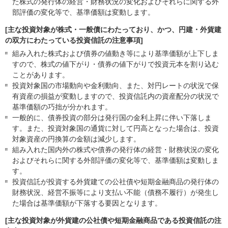
た株式の発行体の経営・財務状況の変化およびそれらに関する外
部評価の変化等で、基準価額は変動します。
[主な投資対象が株式・一般債にわたっており、かつ、円建・外貨建
の双方にわたっている投資信託の注意事項]
組み入れた株式および債券の値動き等により基準価額が上下しま
すので、株式の値下がり・債券の値下がりで投資元本を割り込む
ことがあります。
投資対象国の市場動向や金利動向、また、対円レートの状況で保
有資産の損益が変動しますので、投資信託内の資産配分の状況で
基準価額の巧拙が分かれます。
一般的に、債券投資の部分は発行国の金利上昇に伴い下落しま
す。また、投資対象国の通貨に対して円高となった場合は、投資
対象資産の円換算の金額は減少します。
組み入れた国内外の株式や債券の発行体の経営・財務状況の変化
およびそれらに関する外部評価の変化等で、基準価額は変動しま
す。
投資信託が投資する外貨建ての公社債や短期金融商品の発行体の
財務状況、経営不振等により支払い不能（債務不履行）が発生し
た場合は基準価額が下落する要因となります。
[主な投資対象が外貨建の公社債や短期金融商品である投資信託の注