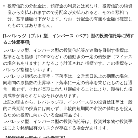
投資信託の分配金は、預貯金の利息とは異なり、投資信託の純資
産から支払われますので分配金が支払われると、その金額相当
分、基準価額は下がります。なお、分配金の有無や金額は確定し
たものではありません。
[レバレッジ（ブル）型、インバース（ベア）型の投資信託等に関す
るご注意事項]
レバレッジ型、インバース型の投資信託等が連動を目指す指標は、
基準となる指標（TOPIXなど）の値動きの一定の倍数倍（マイナス
の場合もあります）となるよう計算された指標です。この指標をレ
バレッジ指標といいます。
レバレッジ指標の上昇率・下落率は、２営業日以上の期間の場合、
同期間の原指数の上昇率・下落率に一定の倍率を乗じたものとは通
常一致せず、それが長期にわたり継続することにより、期待した投
資成果が得られないおそれがあります。
上記の理由から、レバレッジ型、インバース型の投資信託等は一般
的に長期間の投資には向かず、比較的短期間の市況の値動きを捉え
るための投資に向いている金融商品です。
レバレッジ型、インバース型の投資信託等は、投資対象物や投資手
法により銘柄固有のリスクが存在する場合があります。