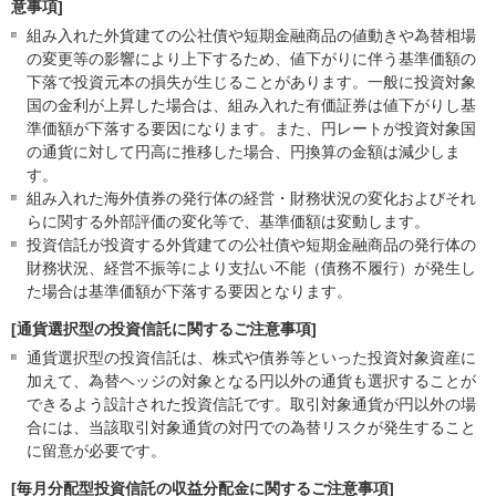
意事項]
組み入れた外貨建ての公社債や短期金融商品の値動きや為替相場
の変更等の影響により上下するため、値下がりに伴う基準価額の
下落で投資元本の損失が生じることがあります。一般に投資対象
国の金利が上昇した場合は、組み入れた有価証券は値下がりし基
準価額が下落する要因になります。また、円レートが投資対象国
の通貨に対して円高に推移した場合、円換算の金額は減少しま
す。
組み入れた海外債券の発行体の経営・財務状況の変化およびそれ
らに関する外部評価の変化等で、基準価額は変動します。
投資信託が投資する外貨建ての公社債や短期金融商品の発行体の
財務状況、経営不振等により支払い不能（債務不履行）が発生し
た場合は基準価額が下落する要因となります。
[通貨選択型の投資信託に関するご注意事項]
通貨選択型の投資信託は、株式や債券等といった投資対象資産に
加えて、為替ヘッジの対象となる円以外の通貨も選択することが
できるよう設計された投資信託です。取引対象通貨が円以外の場
合には、当該取引対象通貨の対円での為替リスクが発生すること
に留意が必要です。
[毎月分配型投資信託の収益分配金に関するご注意事項]