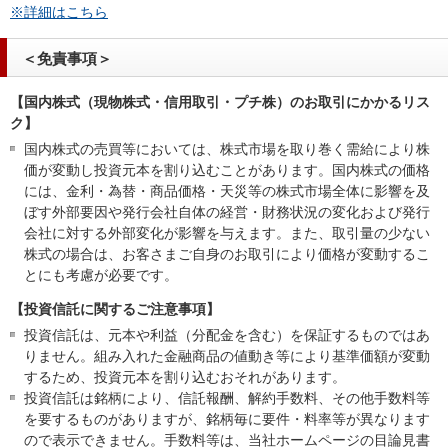
※詳細はこちら
＜免責事項＞
【国内株式（現物株式・信用取引・プチ株）のお取引にかかるリス
ク】
国内株式の売買等においては、株式市場を取り巻く需給により株
価が変動し投資元本を割り込むことがあります。国内株式の価格
には、金利・為替・商品価格・天災等の株式市場全体に影響を及
ぼす外部要因や発行会社自体の経営・財務状況の変化および発行
会社に対する外部変化が影響を与えます。また、取引量の少ない
株式の場合は、お客さまご自身のお取引により価格が変動するこ
とにも考慮が必要です。
【投資信託に関するご注意事項】
投資信託は、元本や利益（分配金を含む）を保証するものではあ
りません。組み入れた金融商品の値動き等により基準価額が変動
するため、投資元本を割り込むおそれがあります。
投資信託は銘柄により、信託報酬、解約手数料、その他手数料等
を要するものがありますが、銘柄毎に要件・料率等が異なります
ので表示できません。手数料等は、当社ホームページの目論見書