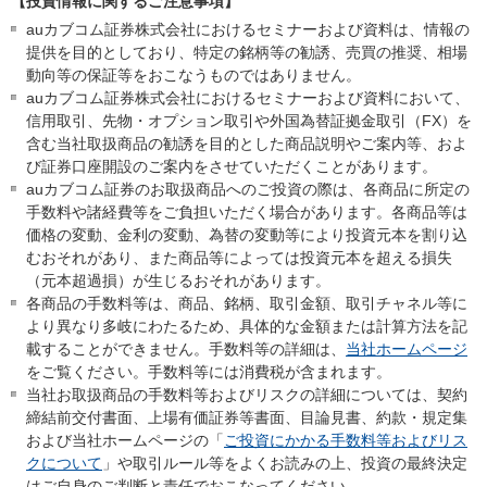
【投資情報に関するご注意事項】
auカブコム証券株式会社におけるセミナーおよび資料は、情報の
提供を目的としており、特定の銘柄等の勧誘、売買の推奨、相場
動向等の保証等をおこなうものではありません。
auカブコム証券株式会社におけるセミナーおよび資料において、
信用取引、先物・オプション取引や外国為替証拠金取引（FX）を
含む当社取扱商品の勧誘を目的とした商品説明やご案内等、およ
び証券口座開設のご案内をさせていただくことがあります。
auカブコム証券のお取扱商品へのご投資の際は、各商品に所定の
手数料や諸経費等をご負担いただく場合があります。各商品等は
価格の変動、金利の変動、為替の変動等により投資元本を割り込
むおそれがあり、また商品等によっては投資元本を超える損失
（元本超過損）が生じるおそれがあります。
各商品の手数料等は、商品、銘柄、取引金額、取引チャネル等に
より異なり多岐にわたるため、具体的な金額または計算方法を記
載することができません。手数料等の詳細は、
当社ホームページ
をご覧ください。手数料等には消費税が含まれます。
当社お取扱商品の手数料等およびリスクの詳細については、契約
締結前交付書面、上場有価証券等書面、目論見書、約款・規定集
および当社ホームページの「
ご投資にかかる手数料等およびリス
クについて
」や取引ルール等をよくお読みの上、投資の最終決定
はご自身のご判断と責任でおこなってください。