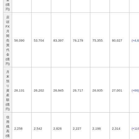
(億
円)
店
頭
FX
月
間
売
56,090
53,704
83,397
76,179
75,355
80,027
(+4,
買
代
金
(億
円)
月
末
預
り
資
26,131
26,202
26,945
26,717
26,935
27,001
(+66)
産
額
(億
円)
信
用
残
2,258
2,542
2,826
2,227
2,198
2,314
(+11
高
(億