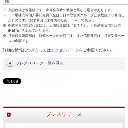
円)
※
上記数値は速報値です。決算発表時の数値と異なる場合があります。
※
二市場株式等個人委託売買代金は、日本取引所グループ公表数値より算出し
たものです。(発表月分は未発表のため、「－」で表示)。
※
株式等月間売買代金には、上場投資信託（ＥＴＦ）、不動産投資信託証券
(REIT)が含まれております。
※
月末預り資産額は、時価ベースの金額です。また信用残高は、月末受渡ベー
スの金額です。
詳細な情報につきましては
エクセルデータ
をご参照ください。
プレスリリース一覧を見る
プレスリリース