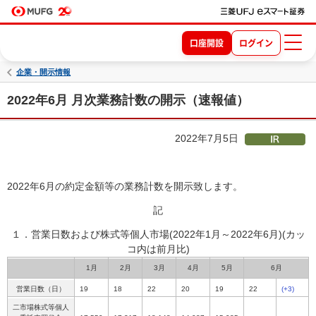
口座開設
ログイン
企業・開示情報
2022年6月 月次業務計数の開示（速報値）
2022年7月5日
2022年6月の約定金額等の業務計数を開示致します。
記
１．営業日数および株式等個人市場(2022年1月～2022年6月)
(カッ
コ内は前月比)
1月
2月
3月
4月
5月
6月
営業日数（日）
19
18
22
20
19
22
(+3)
二市場株式等個人