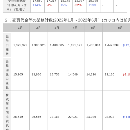
委託売買代金
17,559
17,317
18,148
14,087
15,985
-
-
1日あたり（億
+14%
-1%
+5%
-22%
+13%
-
-
円）（前月比）
２．売買代金等の業務計数(2022年1月～2022年6月）
(カッコ内は前
1月
2月
3月
4月
5月
6月
証
券
口
1,375,322
1,388,925
1,408,685
1,421,391
1,435,004
1,447,339
(+12
座
数
新
規
開
設
15,305
13,996
19,759
14,549
14,230
13,126
(-1,1
口
座
数
株
式
等
月
間
売
26,619
25,546
33,118
22,921
24,086
28,933
(+4,
買
代
金