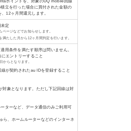
taポイントを、対象のUQ mobile回線
の積立を行った場合に買付された金額の
トを、12ヶ月間還元します。
期未定
ムページなどでお知らせします。
を満たした月から12ヶ月間判定を行います。
。適用条件を満たす順序は問いません。
典にエントリーすること
28日からとなります。
線が契約されたau IDを登録すること
LTE）が対象となります。ただし下記回線は対
ルーターなど、データ通信のみご利用可
 ちゅら、ホームルーターなどのインターネ