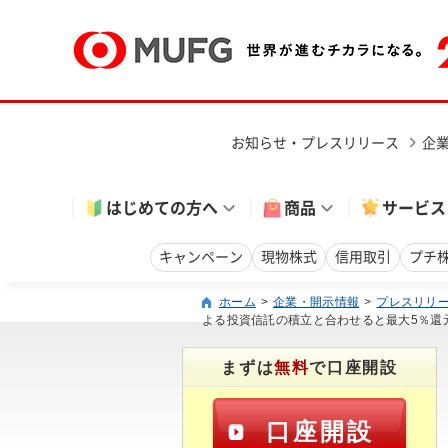
お知らせ・プレスリリース
企
はじめての方へ
商品
サービス
キャンペーン
現物株式
信用取引
プチ
ホーム
企業・開示情報
プレスリリ
よる投資信託の積立と合わせると最大5％還
まずは
無料
で口座開設
口座開設