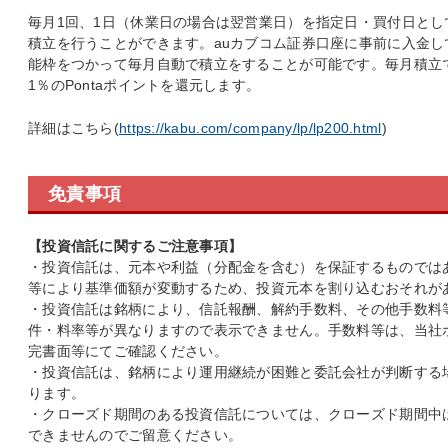
毎月1回、1日（休業日の場合は翌営業日）を指定日・買付日として、
積立を行うことができます。auカブコム証券口座に事前に入金してい
能枠をつかって毎月自動で積立をすることが可能です。毎月積立
1％のPontaポイントを還元します。
詳細はこちら(
https://kabu.com/company/lp/lp200.html
)
免責事項
【投資信託に関するご注意事項】
・投資信託は、元本や利益（分配金を含む）を保証するものでは
等により基準価額が変動するため、投資元本を割り込むおそれが
・投資信託は銘柄により、信託報酬、解約手数料、その他手数料
件・料率等が異なりますので表示できません。手数料等は、当社
完書面等にてご確認ください。
・投資信託は、銘柄により運用継続が困難と委託会社が判断する
ります。
・クローズド期間のある投資信託については、クローズド期間中
できませんのでご留意ください。