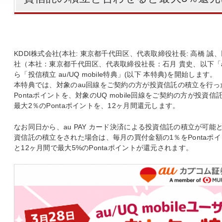
KDDI株式会社(本社: 東京都千代田区、代表取締役社長: 高橋 誠
社（本社：東京都千代田区、代表取締役社長：石月 貴史、以下「au
ら「投信積立 au/UQ mobile特典」(以下 本特典)を開始します。
本特典では、対象のau回線をご契約の方が投資信託の積立を行っ
Pontaポイントを、対象のUQ mobile回線をご契約の方が投
最大2％のPontaポイントを、12ヶ月間還元します。
なお同日から、au PAY カード決済による投資信託の積立が可能と
資信託の積立をされた場合は、毎月の買付金額の1％をPontaポ
と12ヶ月間で最大5%のPontaポイントが還元されます。