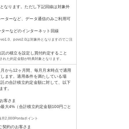
）が対象となります。ただし下記回線は対象外
ルーターなど、データ通信のみご利用可
ルーターなどのインターネット回線
、povo1.0、povo2.0は対象外となりますのでご注
信託の積立を設定し買付約定すること
買付された約定金額が特典対象となります。
月から12ヶ月間、毎月月末時点で適用
定します。適用条件を満たしている場
信託の合計積立約定金額に対して、以下
します。
のお客さま
最大4%（合計積立約定金額100円ごと
）
月2,000Pontaポイント
線をご契約のお客さま