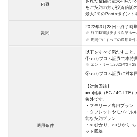
された金額の最大4％のPon
内容
をご契約の方が投資信託
最大2％のPontaポイン
2022年3月28日～終了時
期間
※
終了時期は決まり次第ホー
※
期間中にすべての適用条件
以下をすべて満たすこと
①auカブコム証券で本特
※
エントリーは2022年3月
②auカブコム証券に対象回
【対象回線】
■au回線（5G / 4G 
象外です。
・マモリーノ専用プラン
・タブレットやモバイル
能な契約プラン
・auひかり、auひかり
適用条件
ット回線