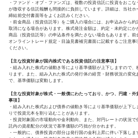
・ファンド・オブ・ファンズは、複数の投資信託に投資をおこな
が徴収する信託報酬も間接的に負担しています。詳細は、当社ホ
締結前交付書面等をよくお読みください。
・前金商品（投資信託等）をご購入の場合には、お申込みから約
取消になる場合があります。株式発注金額は、約定・未約定にか
商品（投資信託等）の申込条件を満たさない場合もあります。前
オンライントレード規定・目論見書補完書面に記載するご注意事
ください。
【主な投資対象が国内株式である投資信託の注意事項】
・組み入れた株式の値動き等により基準価額が上下しますので、
ります。また、組み入れた株式の発行体の経営・財務状況の変化
で、基準価額は変動します。
【主な投資対象が株式・一般債にわたっており、かつ、円建・外
事項】
・組み入れた株式および債券の値動き等により基準価額が上下し
りで投資元本を割り込むことがあります。
・投資対象国の市場動向や金利動向、また、対円レートの状況で
託内の資産配分の状況で基準価額の巧拙が分かれます。
・一般的に、債券投資の部分は発行国の金利上昇に伴い下落しま