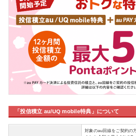
「投信積立 au/UQ mobile特典」について
対象のau回線をご契約の