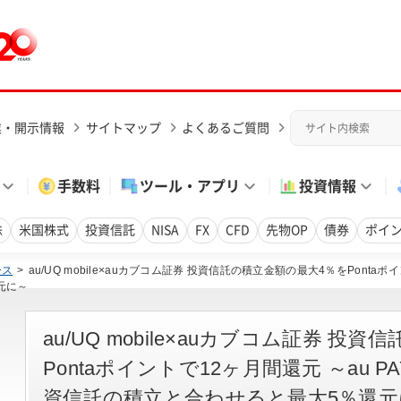
業・開示情報
サイトマップ
よくあるご質問
手数料
ツール・アプリ
投資情報
株
米国株式
投資信託
NISA
FX
CFD
先物OP
債券
ポイ
ース
au/UQ mobile×auカブコム証券 投資信託の積立金額の最大4％をPontaポ
元に～
au/UQ mobile×auカブコム証券 
Pontaポイントで12ヶ月間還元 ～au 
資信託の積立と合わせると最大5％還元