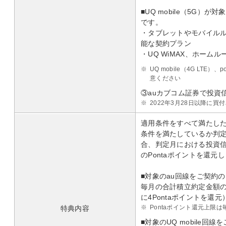
■UQ mobile（5G
です。
・タブレットやモバイル
能な契約プラン
・UQ WiMAX、ホーム
※
UQ mobile（4G LTE）
意ください
③auカブコム証券で投資
※
2022年3月28日以降に
適用条件をすべて満たした
条件を満たしているか判
合、判定月における投資
のPontaポイントを還元
■対象のau回線をご契約
毎月の合計積立約定金額の
に4Pontaポイントを還元
※
Pontaポイント還元上限は毎
特典内容
■対象のUQ mobile回