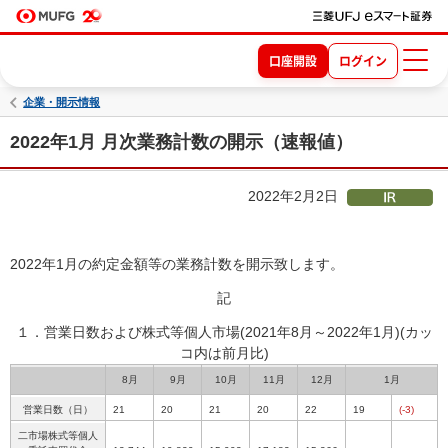
口座開設
ログイン
企業・開示情報
2022年1月 月次業務計数の開示（速報値）
2022年2月2日
2022年1月の約定金額等の業務計数を開示致します。
記
１．営業日数および株式等個人市場(2021年8月～2022年1月)
(カッ
コ内は前月比)
8月
9月
10月
11月
12月
1月
営業日数（日）
21
20
21
20
22
19
(-3)
二市場株式等個人