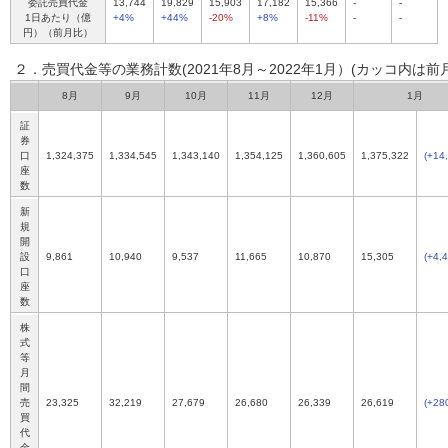
委託売買代金
13,744
19,829
15,903
17,182
15,366
-
-
1日あたり（億
+4%
+44%
-20%
+8%
-11%
-
-
円）（前月比）
２．売買代金等の業務計数(2021年8月～2022年1月）
(カッコ内は前
8月
9月
10月
11月
12月
1月
証
券
口
1,324,375
1,334,545
1,343,140
1,354,125
1,360,605
1,375,322
(+14
座
数
新
規
開
設
9,861
10,940
9,537
11,665
10,870
15,305
(+4,
口
座
数
株
式
等
月
間
売
23,325
32,219
27,679
26,680
26,339
26,619
(+28
買
代
金