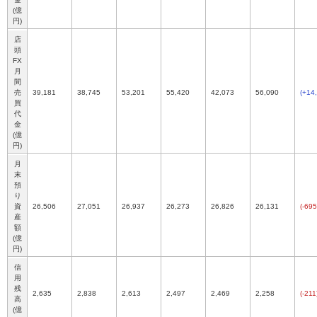
(億
円)
店
頭
FX
月
間
売
39,181
38,745
53,201
55,420
42,073
56,090
(+14
買
代
金
(億
円)
月
末
預
り
資
26,506
27,051
26,937
26,273
26,826
26,131
(-695
産
額
(億
円)
信
用
残
2,635
2,838
2,613
2,497
2,469
2,258
(-211
高
(億