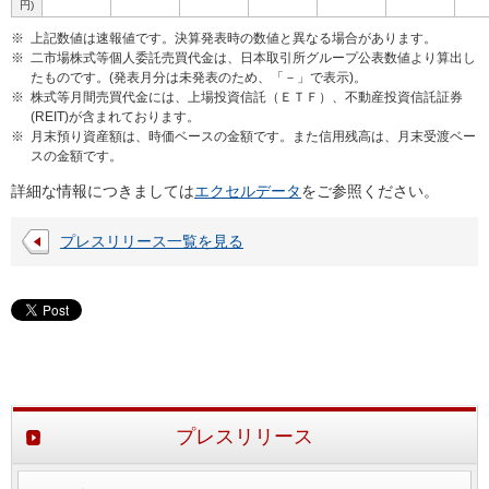
円)
※
上記数値は速報値です。決算発表時の数値と異なる場合があります。
※
二市場株式等個人委託売買代金は、日本取引所グループ公表数値より算出し
たものです。(発表月分は未発表のため、「－」で表示)。
※
株式等月間売買代金には、上場投資信託（ＥＴＦ）、不動産投資信託証券
(REIT)が含まれております。
※
月末預り資産額は、時価ベースの金額です。また信用残高は、月末受渡ベー
スの金額です。
詳細な情報につきましては
エクセルデータ
をご参照ください。
プレスリリース一覧を見る
プレスリリース