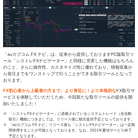
「auカブコム FX ナビ」は、従来から提供しておりますPC版取引ツ
ール「シストレFXナビゲーター」と同様に充実した機能はもちろん
のこと、さらに操作性、カスタマイズ性に優れており、情報収集か
ら発注までをワンストップで行うことができる取引ツールとなって
おります。
FX初心者から上級者の方まで、より身近に！より本格的な
FX取引サ
ービスを体験していただくため、今回新たな取引ツールの提供を開
始いたしました！
※
「シストレFXナビゲーター」に搭載されているシステムトレード（全自動
取引）機能につきましては、リリース後に順次提供予定となっております。
※
「auカブコム FX ナビ」リリース後も「シストレFXナビゲーター」は一定期
間併用することが可能となっております。なお、2021年夏頃サービス終了
予定となります。