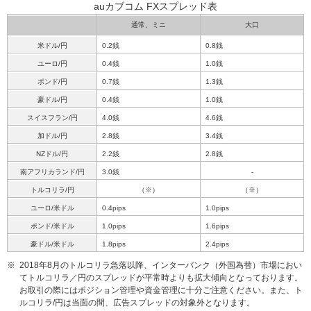
auカブコム FXスプレッド表
通常、ミニ
大口
米ドル/円
0.2銭
0.8銭
ユーロ/円
0.4銭
1.0銭
ポンド/円
0.7銭
1.3銭
豪ドル/円
0.4銭
1.0銭
スイスフラン/円
4.0銭
4.6銭
加ドル/円
2.8銭
3.4銭
NZドル/円
2.2銭
2.8銭
南アフリカランド/円
3.0銭
-
トルコリラ/円
（※）
（※）
ユーロ/米ドル
0.4pips
1.0pips
ポンド/米ドル
1.0pips
1.6pips
豪ドル/米ドル
1.8pips
2.4pips
※
2018年8月のトルコリラ急落以降、インターバンク（外国為替）市場におい
てトルコリラ／円のスプレッドが平常時よりも拡大傾向となっております。
お取引の際にはポジション管理や資金管理に十分ご注意ください。また、ト
ルコリラ/円は当面の間、広告スプレッドの対象外となります。