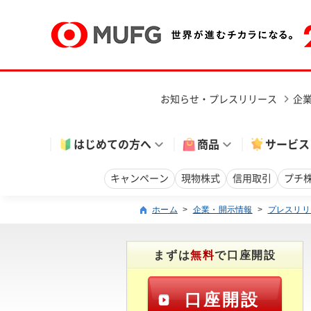
お知らせ・プレスリリース
企
はじめての方へ
商品
サービス
キャンペーン
現物株式
信用取引
プチ
ホーム
>
企業・開示情報
>
プレスリリ
まずは
無料
で口座開設
口座開設