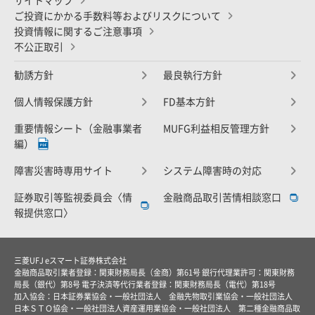
サイトマップ
ご投資にかかる手数料等およびリスクについて
投資情報に関するご注意事項
不公正取引
勧誘方針
最良執行方針
個人情報保護方針
FD基本方針
重要情報シート（金融事業者
MUFG利益相反管理方針
編）
障害災害時専用サイト
システム障害時の対応
証券取引等監視委員会〈情
金融商品取引苦情相談窓口
報提供窓口〉
三菱UFJ eスマート証券株式会社
金融商品取引業者登録：関東財務局長（金商）第61号 銀行代理業許可：関東財務
局長（銀代）第8号 電子決済等代行業者登録：関東財務局長（電代）第18号
加入協会：日本証券業協会・一般社団法人 金融先物取引業協会・一般社団法人
日本ＳＴＯ協会・一般社団法人資産運用業協会・一般社団法人 第二種金融商品取