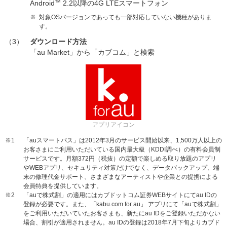
Android
™
2.2以降の4G LTEスマートフォン
※
対象OSバージョンであっても一部対応していない機種がありま
す。
（3）
ダウンロード方法
「au Market」から「カブコム」と検索
アプリアイコン
※1
「auスマートパス」は2012年3月のサービス開始以来、1,500万人以上の
お客さまにご利用いただいている国内最大級（KDDI調べ）の有料会員制
サービスです。月額372円（税抜）の定額で楽しめる取り放題のアプリ
やWEBアプリ、セキュリティ対策だけでなく、データバックアップ、端
末の修理代金サポート、さまざまなアーティストや企業との提携による
会員特典を提供しています。
※2
「auで株式割」の適用にはカブドットコム証券WEBサイトにてau IDの
登録が必要です。また、「kabu.com for au」 アプリにて「auで株式割」
をご利用いただいていたお客さまも、新たにau IDをご登録いただかない
場合、割引が適用されません。au IDの登録は2018年7月下旬よりカブド