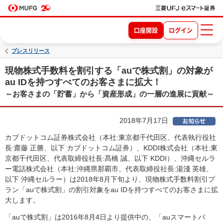
口座開設
ログイン
プレスリリース
現物株式手数料を割引する「auで株式割」の対象が
au IDを持つすべてのお客さまに拡大！
～お客さまの「貯蓄」から「資産形成」の一層の進展に貢献～
2018年7月17日
カブドットコム証券株式会社（本社:東京都千代田区、代表執行役社
長:齋藤 正勝、以下 カブドットコム証券）、KDDI株式会社（本社:東
京都千代田区、代表取締役社長:髙橋 誠、以下 KDDI）、沖縄セルラ
ー電話株式会社（本社:沖縄県那覇市、代表取締役社長:湯淺 英雄、
以下 沖縄セルラー）は2018年8月下旬より、現物株式手数料割引プ
ラン「auで株式割」の割引対象をau IDを持つすべてのお客さまに拡
大します。
「auで株式割」は2016年8月4日より提供中の、「auスマートパ