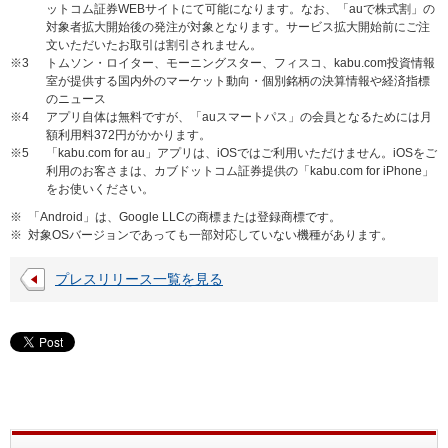
ットコム証券WEBサイトにて可能になります。なお、「auで株式割」の
対象者拡大開始後の発注が対象となります。サービス拡大開始前にご注
文いただいたお取引は割引されません。
※3
トムソン・ロイター、モーニングスター、フィスコ、kabu.com投資情報
室が提供する国内外のマーケット動向・個別銘柄の決算情報や経済指標
のニュース
※4
アプリ自体は無料ですが、「auスマートパス」の会員となるためには月
額利用料372円がかかります。
※5
「kabu.com for au」アプリは、iOSではご利用いただけません。iOSをご
利用のお客さまは、カブドットコム証券提供の「kabu.com for iPhone」
をお使いください。
※
「Android」は、Google LLCの商標または登録商標です。
※
対象OSバージョンであっても一部対応していない機種があります。
プレスリリース一覧を見る