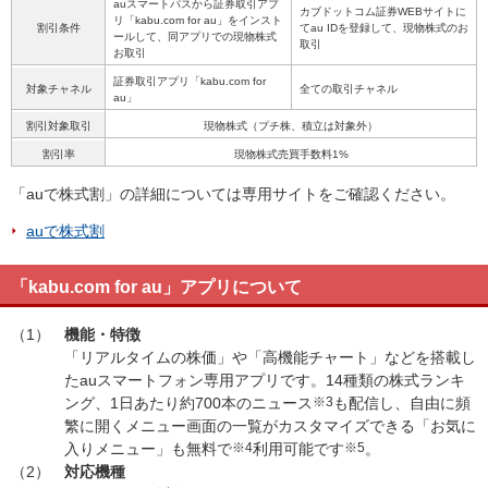
auスマートパスから証券取引アプ
カブドットコム証券WEBサイトに
リ「kabu.com for au」をインスト
割引条件
てau IDを登録して、現物株式のお
ールして、同アプリでの現物株式
取引
お取引
証券取引アプリ「kabu.com for
対象チャネル
全ての取引チャネル
au」
割引対象取引
現物株式（プチ株、積立は対象外）
割引率
現物株式売買手数料1%
「auで株式割」の詳細については専用サイトをご確認ください。
auで株式割
「kabu.com for au」アプリについて
（1）
機能・特徴
「リアルタイムの株価」や「高機能チャート」などを搭載し
たauスマートフォン専用アプリです。14種類の株式ランキ
ング、1日あたり約700本のニュース
※3
も配信し、自由に頻
繁に開くメニュー画面の一覧がカスタマイズできる「お気に
入りメニュー」も無料で
※4
利用可能です
※5
。
（2）
対応機種