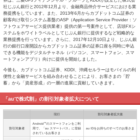
券は、三菱UFJフィナンシャル・グループとKDDIが設立した株式会
社じぶん銀行と2012年12月より、金融商品仲介サービスにおける業
務提携をしています。また、2013年6月からカブドットコム証券の
顧客向け取引システム基盤のASP（Application Service Provider：ソ
フトウェアサービス提供業者）提供の第一号案件として、店頭FXシ
ステムをホワイトラベルとしてじぶん銀行に提供するなど戦略的な
業務提携を行っています。さらに、2017年12月10日より、じぶん銀
行の銀行口座開設からカブドットコム証券の証券口座を同時に申込
できる機能をデジタルチャネル（パソコン、スマートフォン、スマ
ートフォンアプリ）向けに提供を開始しました。
今後も、カブドットコム証券、KDDI、沖縄セルラーはモバイルの利
便性と金融サービスを組み合わせることにより、お客さまの「貯
蓄」から「資産形成」の一層の進展に貢献していきます。
「auで株式割」の割引対象者拡大について
現行
割引対象者拡大後
™
Android
のスマートフォンをご利
割引対象者
用で、「au スマートパス」に登録
au IDをお持ちのすべてのお客さま
されているお客さま