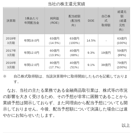
当社の株主還元実績
総還元
配当総額
自己株
額
1株あたり
純利益
決算期
（配当性
DOE
式
（総還
年間配当金
（ROE）
向）
取得額
元性
向）
2018年
63億円
63億円
63億円
年間19.0円
14.5%
-
3月期
（14.5%）
（100%）
(100%)
2017年
60億円
40億円
59億円
年間12.0円
9.3%
19億円
3月期
（13.9%）
（68%）
(99%)
2016年
80億円
40億円
79億円
年間12.0円
9.1%
38億円
3月期
（17.7%）
（51%）
(100%)
※
自己株式取得額は、当該決算期中に取得開始したものを記載しておりま
す。
なお、当社の主たる業務である金融商品取引業は、株式等の市況
の影響を大きく受けるため、その予想が非常に困難であることから
業績予想は開示しておらず、また同理由から配当予想についても開
示しておりません。今後、配当予想額について決議した場合には速
やかにお知らせいたします。
以上