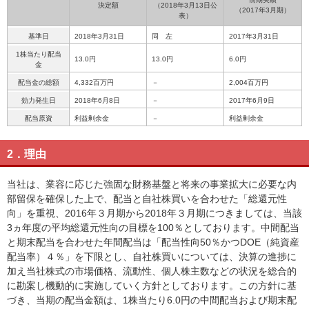
決定額
（2018年3月13日公
（2017年3月期）
表）
基準日
2018年3月31日
同 左
2017年3月31日
1株当たり配当
13.0円
13.0円
6.0円
金
配当金の総額
4,332百万円
－
2,004百万円
効力発生日
2018年6月8日
－
2017年6月9日
配当原資
利益剰余金
－
利益剰余金
2．理由
当社は、業容に応じた強固な財務基盤と将来の事業拡大に必要な内
部留保を確保した上で、配当と自社株買いを合わせた「総還元性
向」を重視、2016年３月期から2018年３月期につきましては、当該
3ヵ年度の平均総還元性向の目標を100％としております。中間配当
と期末配当を合わせた年間配当は「配当性向50％かつDOE（純資産
配当率）４％」を下限とし、自社株買いについては、決算の進捗に
加え当社株式の市場価格、流動性、個人株主数などの状況を総合的
に勘案し機動的に実施していく方針としております。この方針に基
づき、当期の配当金額は、1株当たり6.0円の中間配当および期末配