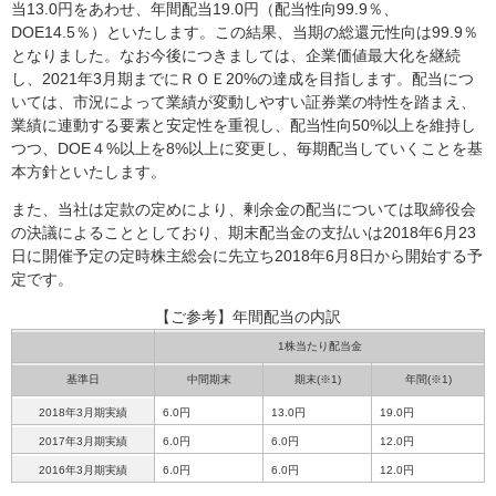
当13.0円をあわせ、年間配当19.0円（配当性向99.9％、
DOE14.5％）といたします。この結果、当期の総還元性向は99.9％
となりました。なお今後につきましては、企業価値最大化を継続
し、2021年3月期までにＲＯＥ20%の達成を目指します。配当につ
いては、市況によって業績が変動しやすい証券業の特性を踏まえ、
業績に連動する要素と安定性を重視し、配当性向50%以上を維持し
つつ、DOE４%以上を8%以上に変更し、毎期配当していくことを基
本方針といたします。
また、当社は定款の定めにより、剰余金の配当については取締役会
の決議によることとしており、期末配当金の支払いは2018年6月23
日に開催予定の定時株主総会に先立ち2018年6月8日から開始する予
定です。
【ご参考】年間配当の内訳
1株当たり配当金
基準日
中間期末
期末(※1)
年間(※1)
2018年3月期実績
6.0円
13.0円
19.0円
2017年3月期実績
6.0円
6.0円
12.0円
2016年3月期実績
6.0円
6.0円
12.0円