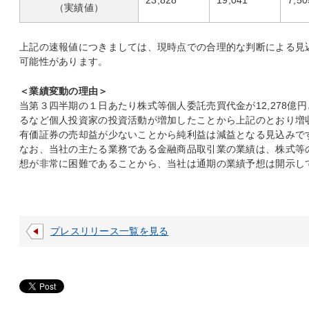
23,828
19,041
7,50
（実績値）
上記の速報値につきましては、現時点での合理的な判断による見
可能性があります。
＜業績変動の理由＞
当第３四半期の１日あたり株式等個人委託売買代金が12,278億円と
るなど個人投資家の投資活動が増加したことから上記のとおり増
有価証券の売却益が少ないことから純利益は減益となる見込みで
なお、当社の主たる業務である金融商品取引業の業績は、株式等
想が非常に困難であることから、当社は通期の業績予想は開示し
プレスリリース一覧を見る