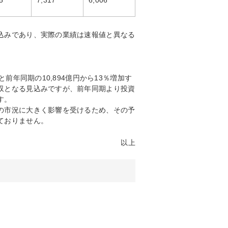
5
7,317
6,006
込みであり、実際の業績は速報値と異なる
前年同期の10,894億円から13％増加す
収となる見込みですが、前年同期より投資
す。
の市況に大きく影響を受けるため、その予
ておりません。
以上