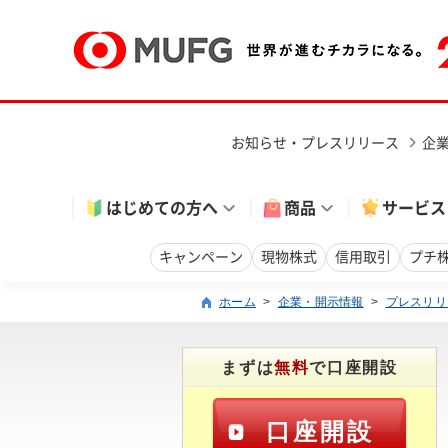
お知らせ・プレスリリース
企
はじめての方へ
商品
サービス
キャンペーン
現物株式
信用取引
プチ
ホーム
>
企業・開示情報
>
プレスリリ
まずは
無料
で口座開設
口座開設