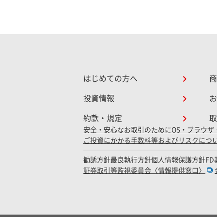
はじめての方へ
商
投資情報
お
約款・規定
取
安全・安心なお取引のために
OS・ブラウザ
ご投資にかかる手数料等およびリスクにつ
勧誘方針
最良執行方針
個人情報保護方針
F
証券取引等監視委員会〈情報提供窓口〉