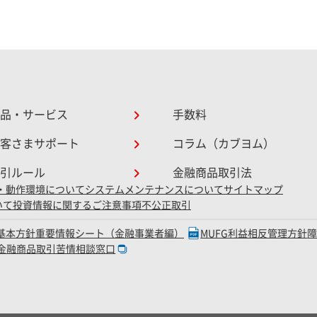
品・サービス
手数料
客さまサポート
コラム（カブヨム）
引ルール
金融商品取引法
・動作環境について
システムメンテナンスについて
サイトマップ
いて
投資情報に関するご注意事項
不公正取引
D基本方針
重要情報シート（金融事業者編）
MUFG利益相反管理方針
金融商品取引苦情相談窓口