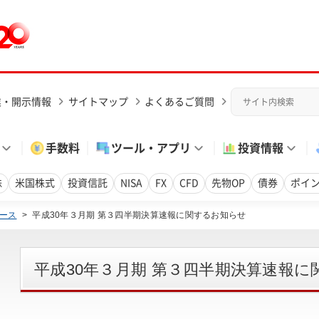
業・開示情報
サイトマップ
よくあるご質問
手数料
ツール・アプリ
投資情報
株
米国株式
投資信託
NISA
FX
CFD
先物OP
債券
ポイ
ース
>
平成30年３月期 第３四半期決算速報に関するお知らせ
平成30年３月期 第３四半期決算速報