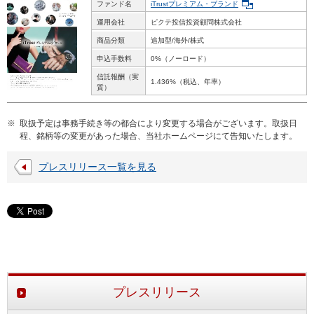
ファンド名
iTrustプレミアム・ブランド
運用会社
ピクテ投信投資顧問株式会社
商品分類
追加型/海外/株式
申込手数料
0%（ノーロード）
信託報酬（実
1.436%（税込、年率）
質）
※
取扱予定は事務手続き等の都合により変更する場合がございます。取扱日
程、銘柄等の変更があった場合、当社ホームページにて告知いたします。
プレスリリース一覧を見る
プレスリリース