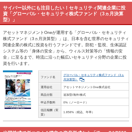
サイバー以外にも注目したい！セキュリティ関連企業に投
資「グローバル・セキュリティ株式ファンド（3ヵ月決算
型）」
アセットマネジメントOneが運用する「グローバル・セキュリティ
株式ファンド（3ヵ月決算型）」は、日本を含む世界のセキュリティ
関連企業の株式に投資を行うファンドです。防犯・監視、生体認証
システム等の「身体の安全」から、ウィルス対策等の「情報の安
全」に至るまで、時流に沿った幅広いセキュリティ分野の企業に投
資を行います。
グローバル・セキュリティ株式ファンド（3ヵ
ファンド名
月決算型）
運用会社
アセットマネジメントOne株式会社
商品分類
追加型/海外/株式
申込手数料
0%（ノーロード）
信託報酬（実
1.858%（税込、年率）
質）