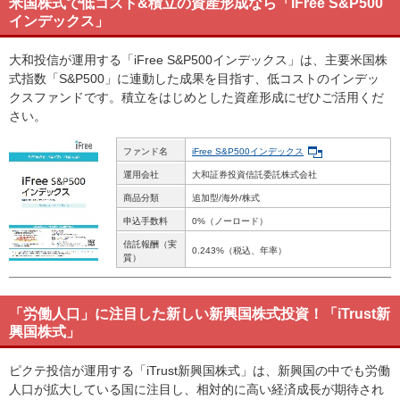
米国株式で低コスト&積立の資産形成なら「iFree S&P500
インデックス」
大和投信が運用する「iFree S&P500インデックス」は、主要米国株
式指数「S&P500」に連動した成果を目指す、低コストのインデッ
クスファンドです。積立をはじめとした資産形成にぜひご活用くだ
さい。
ファンド名
iFree S&P500インデックス
運用会社
大和証券投資信託委託株式会社
商品分類
追加型/海外/株式
申込手数料
0%（ノーロード）
信託報酬（実
0.243%（税込、年率）
質）
「労働人口」に注目した新しい新興国株式投資！「iTrust新
興国株式」
ピクテ投信が運用する「iTrust新興国株式」は、新興国の中でも労働
人口が拡大している国に注目し、相対的に高い経済成長が期待され