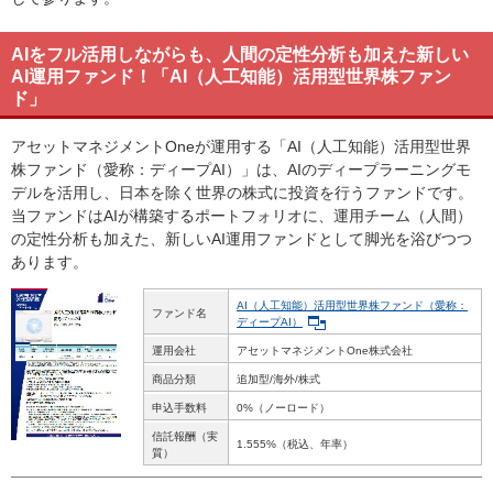
AIをフル活用しながらも、人間の定性分析も加えた新しい
AI運用ファンド！「AI（人工知能）活用型世界株ファン
ド」
アセットマネジメントOneが運用する「AI（人工知能）活用型世界
株ファンド（愛称：ディープAI）」は、AIのディープラーニングモ
デルを活用し、日本を除く世界の株式に投資を行うファンドです。
当ファンドはAIが構築するポートフォリオに、運用チーム（人間）
の定性分析も加えた、新しいAI運用ファンドとして脚光を浴びつつ
あります。
AI（人工知能）活用型世界株ファンド（愛称：
ファンド名
ディープAI）
運用会社
アセットマネジメントOne株式会社
商品分類
追加型/海外/株式
申込手数料
0%（ノーロード）
信託報酬（実
1.555%（税込、年率）
質）