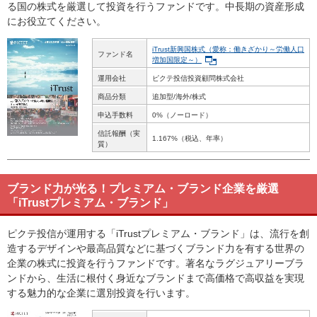
る国の株式を厳選して投資を行うファンドです。中長期の資産形成
にお役立てください。
iTrust新興国株式（愛称：働きざかり～労働人口
ファンド名
増加国限定～）
運用会社
ピクテ投信投資顧問株式会社
商品分類
追加型/海外/株式
申込手数料
0%（ノーロード）
信託報酬（実
1.167%（税込、年率）
質）
ブランド力が光る！プレミアム・ブランド企業を厳選
「iTrustプレミアム・ブランド」
ピクテ投信が運用する「iTrustプレミアム・ブランド」は、流行を創
造するデザインや最高品質などに基づくブランド力を有する世界の
企業の株式に投資を行うファンドです。著名なラグジュアリーブラ
ンドから、生活に根付く身近なブランドまで高価格で高収益を実現
する魅力的な企業に選別投資を行います。