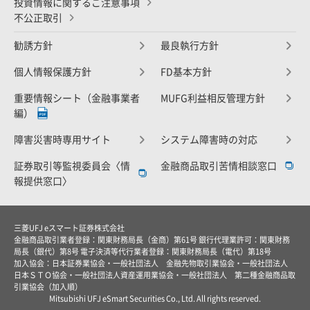
投資情報に関するご注意事項
不公正取引
勧誘方針
最良執行方針
個人情報保護方針
FD基本方針
重要情報シート（金融事業者
MUFG利益相反管理方針
編）
障害災害時専用サイト
システム障害時の対応
証券取引等監視委員会〈情
金融商品取引苦情相談窓口
報提供窓口〉
三菱UFJ eスマート証券株式会社
金融商品取引業者登録：関東財務局長（金商）第61号 銀行代理業許可：関東財務
局長（銀代）第8号 電子決済等代行業者登録：関東財務局長（電代）第18号
加入協会：日本証券業協会・一般社団法人 金融先物取引業協会・一般社団法人
日本ＳＴＯ協会・一般社団法人資産運用業協会・一般社団法人 第二種金融商品取
引業協会（加入順）
Mitsubishi UFJ eSmart Securities Co., Ltd. All rights reserved.