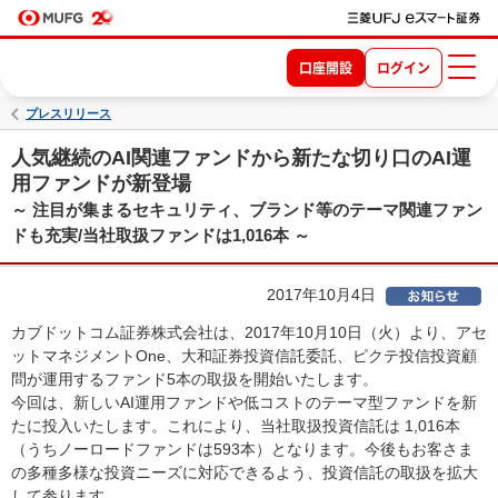
口座開設
ログイン
プレスリリース
人気継続のAI関連ファンドから新たな切り口のAI運
用ファンドが新登場
～ 注目が集まるセキュリティ、ブランド等のテーマ関連ファン
ドも充実/当社取扱ファンドは1,016本 ～
2017年10月4日
カブドットコム証券株式会社は、2017年10月10日（火）より、アセ
ットマネジメントOne、大和証券投資信託委託、ピクテ投信投資顧
問が運用するファンド5本の取扱を開始いたします。
今回は、新しいAI運用ファンドや低コストのテーマ型ファンドを新
たに投入いたします。これにより、当社取扱投資信託は 1,016本
（うちノーロードファンドは593本）となります。今後もお客さま
の多種多様な投資ニーズに対応できるよう、投資信託の取扱を拡大
して参ります。