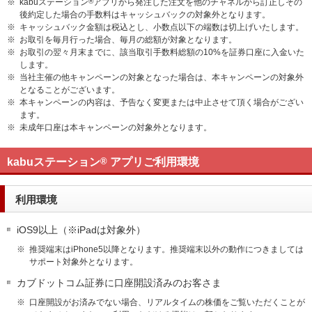
※
kabuステーション
®
アプリから発注した注文を他のチャネルから訂正しその
後約定した場合の手数料はキャッシュバックの対象外となります。
※
キャッシュバック金額は税込とし、小数点以下の端数は切上げいたします。
※
お取引を毎月行った場合、毎月の総額が対象となります。
※
お取引の翌々月末までに、該当取引手数料総額の10%を証券口座に入金いた
します。
※
当社主催の他キャンペーンの対象となった場合は、本キャンペーンの対象外
となることがございます。
※
本キャンペーンの内容は、予告なく変更または中止させて頂く場合がござい
ます。
※
未成年口座は本キャンペーンの対象外となります。
kabuステーション
®
アプリご利用環境
利用環境
iOS9以上（※iPadは対象外）
※
推奨端末はiPhone5以降となります。推奨端末以外の動作につきましては
サポート対象外となります。
カブドットコム証券に口座開設済みのお客さま
※
口座開設がお済みでない場合、リアルタイムの株価をご覧いただくことが