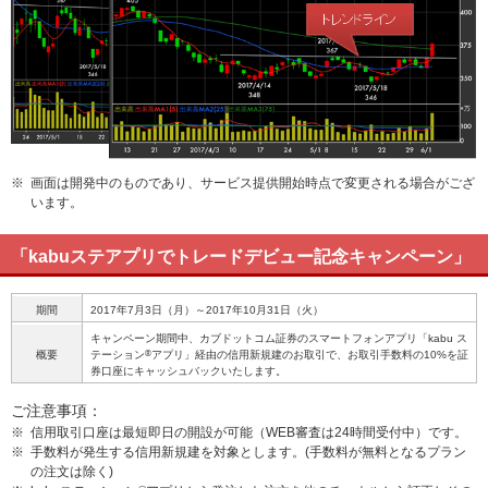
※
画面は開発中のものであり、サービス提供開始時点で変更される場合がござ
います。
「kabuステアプリでトレードデビュー記念キャンペーン」
期間
2017年7月3日（月）～2017年10月31日（火）
キャンペーン期間中、カブドットコム証券のスマートフォンアプリ「kabu ス
®
概要
テーション
アプリ」経由の信用新規建のお取引で、お取引手数料の10%を証
券口座にキャッシュバックいたします。
ご注意事項：
※
信用取引口座は最短即日の開設が可能（WEB審査は24時間受付中）です。
※
手数料が発生する信用新規建を対象とします。(手数料が無料となるプラン
の注文は除く)