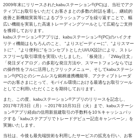
2009年末にリリースされたkabuステーション
®
(PC)は、当社でアク
ティブにお取引をいただくお客さまとの多数の対話を通し、継続的
改善と新機能実装等によるブラッシュアップを繰り返すことで、幅
広い機能を実装した高速トレーディングツールとして広範なご支持
を獲得しております。
kabuステーション
®
アプリは、kabuステーション
®
(PC)のハイクオ
リティ機能はもちろんのこと、 “よりスピーディーに”、“よりスマー
トに” 、“より便利に”をコンセプトとしたUI/UX設計により、ストレ
スフリーな取引環境を実現いたしました。「板発注」「2Way注文」
「発注ダイアログ」の多彩な発注方法や、スマートフォンならでは
の操作性をフルに活用したフリックメニュー、そしてkabuステーシ
ョン
®
(PC)とのシームレスな銘柄連携機能等、アクティブトレーダ
ーのお客さまにとって、モバイル環境における最適なお取引ツール
としてご利用いただくことを期待しております。
また、この度、kabuステーション
®
アプリのリリースを記念し、
2017年7月3日（月）～2017年10月31日（火）まで、kabuステーシ
ョン
®
アプリ経由の信用新規建取引の手数料を10％キャッシュバッ
クする「kabuステアプリでトレードデビュー記念キャンペーン」を
実施いたします。
当社は、今後も最先端技術を利用したサービスの拡充を行い、お客