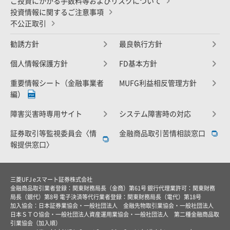
ご投資にかかる手数料等およびリスクについて
投資情報に関するご注意事項
不公正取引
勧誘方針
最良執行方針
個人情報保護方針
FD基本方針
重要情報シート（金融事業者
MUFG利益相反管理方針
編）
障害災害時専用サイト
システム障害時の対応
証券取引等監視委員会〈情
金融商品取引苦情相談窓口
報提供窓口〉
三菱UFJ eスマート証券株式会社
金融商品取引業者登録：関東財務局長（金商）第61号 銀行代理業許可：関東財務
局長（銀代）第8号 電子決済等代行業者登録：関東財務局長（電代）第18号
加入協会：日本証券業協会・一般社団法人 金融先物取引業協会・一般社団法人
日本ＳＴＯ協会・一般社団法人資産運用業協会・一般社団法人 第二種金融商品取
引業協会（加入順）