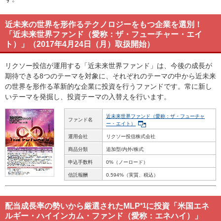
近未来の世界を形作るテクノロジーをもつ企業を選別！
「近未来世界ファンド（愛称：ザ・フューチャー・エイ
ト）」（2017年4月24日（月）取扱開始）
リクソー投信が運用する「近未来世界ファンド」は、今後の成長が
期待できる8つのテーマを対象に、それぞれのテーマの中から近未来
の世界を形作る革新的な企業に投資を行うファンドです。常に新し
いテーマを発掘し、投資テーマの入替えを行います。
近未来世界ファンド（愛称：ザ・フューチャ
ファンド名
ー・エイト）
運用会社
リクソー投信株式会社
商品分類
追加型/内外/株式
申込手数料
0%（ノーロード）
信託報酬
0.594%（実質、税込）
配当成長率の勢いから厳選されたMLP
*1
に投資「米国エネ
ルギー・ハイインカム・ファンド（愛称：エネハイ）」