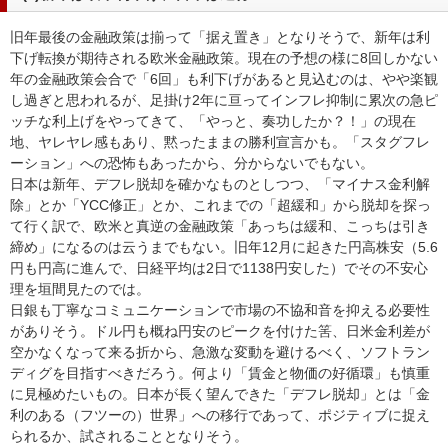
旧年最後の金融政策は揃って「据え置き」となりそうで、新年は利
下げ転換が期待される欧米金融政策。現在の予想の様に8回しかない
年の金融政策会合で「6回」も利下げがあると見込むのは、やや楽観
し過ぎと思われるが、足掛け2年に亘ってインフレ抑制に累次の急ピ
ッチな利上げをやってきて、「やっと、奏功したか？！」の現在
地、ヤレヤレ感もあり、黙ったままの勝利宣言かも。「スタグフレ
ーション」への恐怖もあったから、分からないでもない。
日本は新年、デフレ脱却を確かなものとしつつ、「マイナス金利解
除」とか「YCC修正」とか、これまでの「超緩和」から脱却を探っ
て行く訳で、欧米と真逆の金融政策「あっちは緩和、こっちは引き
締め」になるのは云うまでもない。旧年12月に起きた円高株安（5.6
円も円高に進んで、日経平均は2日で1138円安した）でその不安心
理を垣間見たのでは。
日銀も丁寧なコミュニケーションで市場の不協和音を抑える必要性
がありそう。ドル円も概ね円安のピークを付けた筈、日米金利差が
空かなくなって来る折から、急激な変動を避けるべく、ソフトラン
ディグを目指すべきだろう。何より「賃金と物価の好循環」も慎重
に見極めたいもの。日本が長く望んできた「デフレ脱却」とは「金
利のある（フツーの）世界」への移行であって、ポジティブに捉え
られるか、試されることとなりそう。