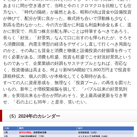
あまりに間が空き過ぎて、当時と今のミクロマクロを比較しても仕
方ない、「時代の隔絶」が厳然とある。昭和の頃は賃金や設備投資
が伸びて、配分が実に良かった。株式持ち合いで浮動株も少なく、
割高を恐れなかった。今の方が遥かに利益も利益剰余金も多く、遥
かに割安で、尚且つ株主分配も厚いことは特筆するべきであろう。
長らく「好況」「好景気」なんて口に出すのも憚られたが、そろそ
ろ消費回復、内需主導型の経済をデザインし直して行くべき局面な
のかと。その為にも賃金と消費と物価と設備投資の好循環を作って
行く必要がある。消費も旺盛、投資も旺盛でこそ好況好景気という
ものであって、企業業績の好調もサステナブルとなれば、否応な
く、投資価値は高まる。何より新NISA開始で1,800万円まで投資非
課税枠拡大、個人の買いが本格化してくる期待がある。
すべての人に資産形成を、無理なく「投資ブーム」の再生を図りた
いもの。新年こそ増税緊縮脳を脱して、「バブル以来の好景気到
来」を実現出来るか否かが問われそう。史上最高値更新を引き寄
せ、「石の上にも35年」と是非、笑いたい。
（5）2024年のカレンダー