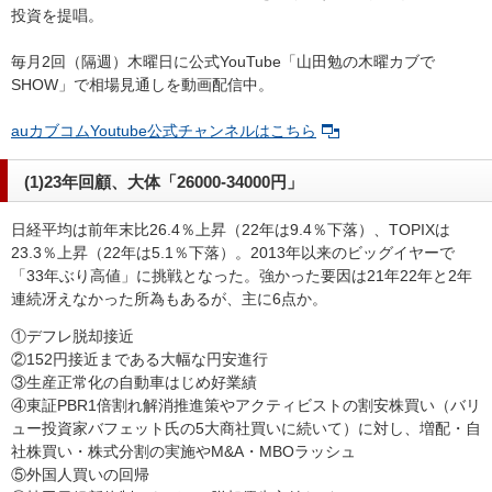
投資を提唱。
毎月2回（隔週）木曜日に公式YouTube「山田勉の木曜カブで
SHOW」で相場見通しを動画配信中。
auカブコムYoutube公式チャンネルはこちら
(1)23年回顧、大体「26000-34000円」
日経平均は前年末比26.4％上昇（22年は9.4％下落）、TOPIXは
23.3％上昇（22年は5.1％下落）。2013年以来のビッグイヤーで
「33年ぶり高値」に挑戦となった。強かった要因は21年22年と2年
連続冴えなかった所為もあるが、主に6点か。
①デフレ脱却接近
②152円接近まである大幅な円安進行
③生産正常化の自動車はじめ好業績
④東証PBR1倍割れ解消推進策やアクティビストの割安株買い（バリ
ュー投資家バフェット氏の5大商社買いに続いて）に対し、増配・自
社株買い・株式分割の実施やM&A・MBOラッシュ
⑤外国人買いの回帰