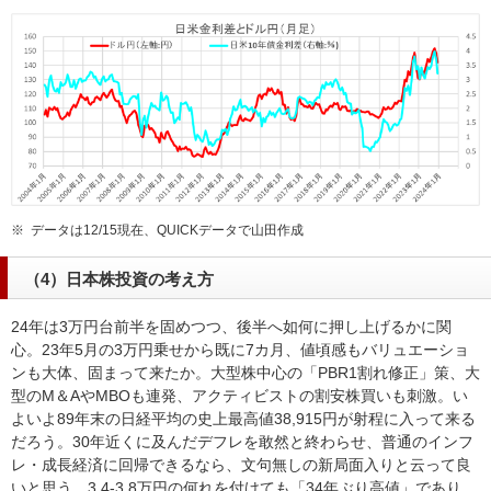
※
データは12/15現在、QUICKデータで山田作成
（4）日本株投資の考え方
24年は3万円台前半を固めつつ、後半へ如何に押し上げるかに関
心。23年5月の3万円乗せから既に7カ月、値頃感もバリュエーショ
ンも大体、固まって来たか。大型株中心の「PBR1割れ修正」策、大
型のM＆AやMBOも連発、アクティビストの割安株買いも刺激。い
よいよ89年末の日経平均の史上最高値38,915円が射程に入って来る
だろう。30年近くに及んだデフレを敢然と終わらせ、普通のインフ
レ・成長経済に回帰できるなら、文句無しの新局面入りと云って良
いと思う。3.4-3.8万円の何れを付けても「34年ぶり高値」であり、