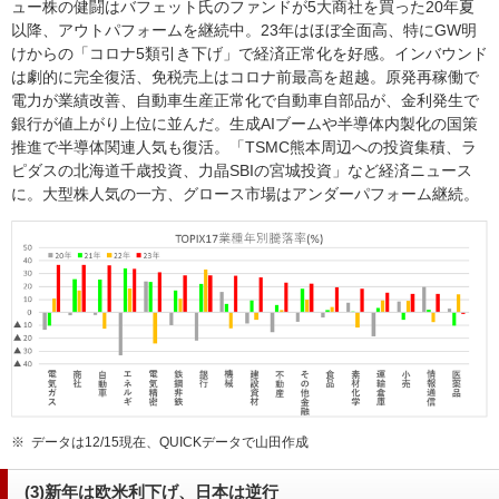
ュー株の健闘はバフェット氏のファンドが5大商社を買った20年夏
以降、アウトパフォームを継続中。23年はほぼ全面高、特にGW明
けからの「コロナ5類引き下げ」で経済正常化を好感。インバウンド
は劇的に完全復活、免税売上はコロナ前最高を超越。原発再稼働で
電力が業績改善、自動車生産正常化で自動車自部品が、金利発生で
銀行が値上がり上位に並んだ。生成AIブームや半導体内製化の国策
推進で半導体関連人気も復活。「TSMC熊本周辺への投資集積、ラ
ピダスの北海道千歳投資、力晶SBIの宮城投資」など経済ニュース
に。大型株人気の一方、グロース市場はアンダーパフォーム継続。
※
データは12/15現在、QUICKデータで山田作成
(3)新年は欧米利下げ、日本は逆行