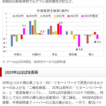
⑥植田日銀新体制でもデフレ脱却優先方針など。
※
データは12/15現在、QUICKデータで山田作成
(2)23年はほぼ全面高
20年はコロナ禍の巣ごもり・EC・リモートワークで恩恵の出るセク
ターのみ上がる「二極化相場」。21年は前年の「リターンリバーサ
ル」と「資源食糧インフレ」。22年はDX進展がコロナで前倒し、特
需として出た20年の勝ち組が反動安の「逆二極化」、NASDAQ安の
痛撃、半導体関連フィーバーの人気の裏が出た。一方で、配当バリ