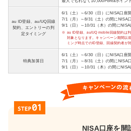
最大でもれなく10,000Pontaポイ
6/1（土）～6/30（日）にNISA口
7/1（月）～8/31（土）の間にNIS
au ID登録、au/UQ回線
9/1（日）～10/31（木）の間にNI
契約、エントリーの判
※
au ID登録、au/UQ mobile回線
定タイミング
対象となります。キャンペーン期間以
ミング時点でのID登録、回線契約者が
6/1（土）～6/30（日）にNISA口
特典加算日
7/1（月）～8/31（土）の間にNIS
9/1（日）～10/31（木）の間にNI
NISA口座を開