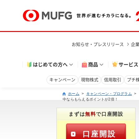
お知らせ・プレスリリース
企
はじめての方へ
商品
サービス
キャンペーン
現物株式
信用取引
プチ
ホーム
>
キャンペーン・プログラム
>
中ならもらえるポイントが2倍！
まずは
無料
で口座開設
口座開設