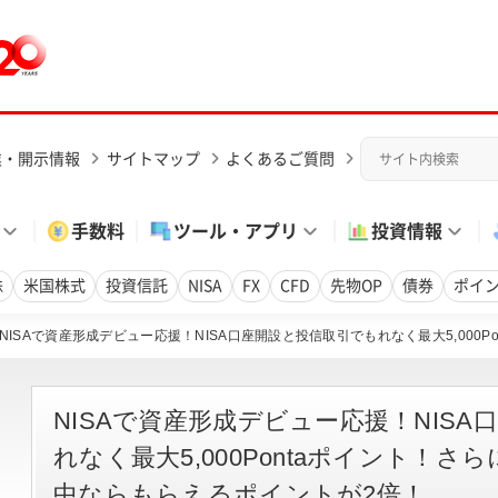
業・開示情報
サイトマップ
よくあるご質問
手数料
ツール・アプリ
投資情報
株
米国株式
投資信託
NISA
FX
CFD
先物OP
債券
ポイ
NISAで資産形成デビュー応援！NISA口座開設と投信取引でもれなく最大5,000Pont
NISAで資産形成デビュー応援！NIS
れなく最大5,000Pontaポイント！さらにa
中ならもらえるポイントが2倍！