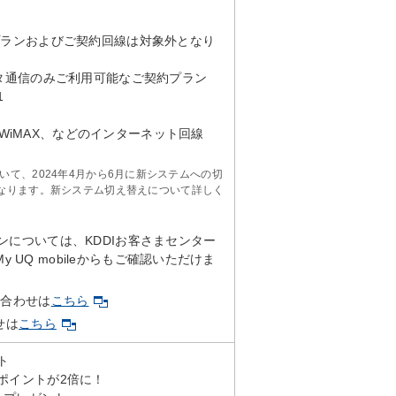
ご契約プランおよびご契約回線は対象外となり
タ通信のみご利用可能なご契約プラン
1
 WiMAX、などのインターネット回線
ンにおいて、2024年4月から6月に新システムへの切
なります。新システム切え替えについて詳しく
プランについては、KDDIお客さまセンター
y UQ mobileからもご確認いただけま
い合わせは
こちら
せは
こちら
ト
えるポイントが2倍に！