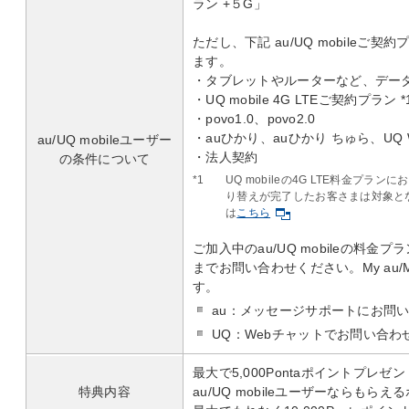
ラン +５G」
ただし、下記 au/UQ mobile
ます。
・タブレットやルーターなど、デー
・UQ mobile 4G LTEご契約プラン *
・povo1.0、povo2.0
・auひかり、auひかり ちゅら、UQ
au/UQ mobileユーザー
・法⼈契約
の条件について
*1
UQ mobileの4G LTE料金プラ
り替えが完了したお客さまは対象と
は
こちら
ご加入中のau/UQ mobileの料金
までお問い合わせください。My au/M
す。
au：メッセージサポートにお問
UQ：Webチャットでお問い合わ
最大で5,000Pontaポイントプレゼン
特典内容
au/UQ mobileユーザーならもら