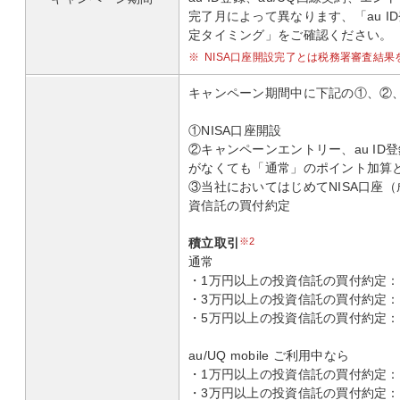
完了月によって異なります、「au I
定タイミング」をご確認ください。
※
NISA口座開設完了とは税務署審査結果
キャンペーン期間中に下記の①、②
①NISA口座開設
②キャンペーンエントリー、au ID登録
がなくても「通常」のポイント加算
③当社においてはじめてNISA口座
資信託の買付約定
積立取引
※2
通常
・1万円以上の投資信託の買付約定：20
・3万円以上の投資信託の買付約定：1,
・5万円以上の投資信託の買付約定：3,
au/UQ mobile ご利用中なら
・1万円以上の投資信託の買付約定：40
・3万円以上の投資信託の買付約定：2,