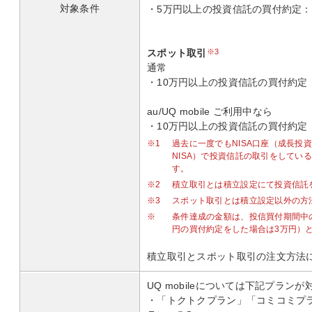
対象条件
・5万円以上の投資信託の買付約定：6,
スポット取引
※3
通常
・10万円以上の投資信託の買付約定：2,
au/UQ mobile ご利用中なら
・10万円以上の投資信託の買付約定：4,
※1
過去に一度でもNISA口座（成長投
NISA）で投資信託の取引をしてい
す。
※2
積立取引とは積立設定にて投資信託
※3
スポット取引とは積立設定以外の方
※
条件達成の金額は、投信買付期間中
円の買付約定をした場合は3万円）
積立取引とスポット取引の注文方法
UQ mobileについては下記プラン
・「トクトクプラン」「コミコミプ